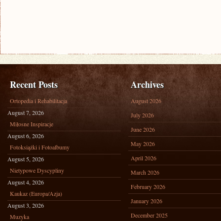
Recent Posts
Archives
Ortopedia i Rehabilitacja
August 2026
August 7, 2026
July 2026
Miłosne Inspiracje
June 2026
August 6, 2026
May 2026
Fotoksiążki i Fotoalbumy
April 2026
August 5, 2026
Nietypowe Dyscypliny
March 2026
August 4, 2026
February 2026
Kaukaz (Europa/Azja)
January 2026
August 3, 2026
December 2025
Muzyka