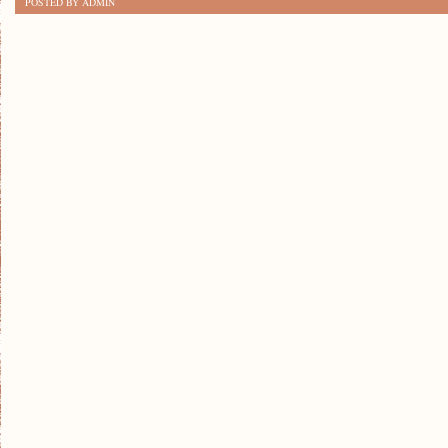
POSTED BY ADMIN
CO
KAŻDY
POWINIEN
WIEDZIEĆ!