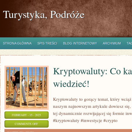
Turystyka, Podróże
STRONA GŁÓWNA
SPIS TREŚCI
BLOG INTERNETOWY
ARCHIWUM
TA
Kryptowaluty: Co k
wiedzieć!
Kryptowaluty to gorący temat, który wciąż
naszym najnowszym artykule dowiesz się,
tej dynamicznie rozwijającej się formie inwe
FEBRUARY - 15 - 2025
#kryptowaluty #inwestycje #crypto
ON
COMMENTS OFF
KRYPTOWALUTY: