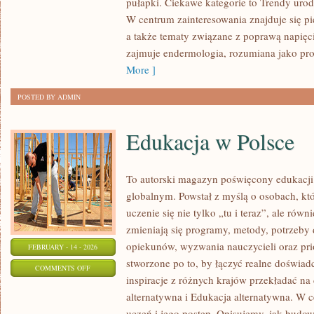
pułapki. Ciekawe kategorie to Trendy urod
PORÓWNAWCZE
W centrum zainteresowania znajduje się pie
I
a także tematy związane z poprawą napięc
RANKINGI
zajmuje endermologia, rozumiana jako pro
More ]
POSTED BY ADMIN
Edukacja w Polsce
To autorski magazyn poświęcony edukacji 
globalnym. Powstał z myślą o osobach, któ
uczenie się nie tylko „tu i teraz”, ale rów
zmieniają się programy, metody, potrzeby 
opiekunów, wyzwania nauczycieli oraz pri
FEBRUARY - 14 - 2026
stworzone po to, by łączyć realne doświadcz
ON
COMMENTS OFF
inspiracje z różnych krajów przekładać na
EDUKACJA
alternatywna i Edukacja alternatywna. W c
W
uczeń i jego postęp. Opisujemy, jak budo