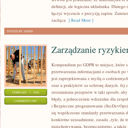
DYSKRETNA
definicji, ale logiczna układanka. Dlatego 
łączyć wyczucie z precyzją zapisu. Zamias
zachęca
[ Read More ]
POSTED BY ADMIN
Zarządzanie ryzyki
Kompendium po GDPR to miejsce, które s
przetwarzania informacjami o osobach po
jest zaprojektowana z myślą o codziennyc
oraz u praktyków za ochronę danych. Jej c
zrozumienia przepisów w taki sposób, aby
FEBRUARY - 7 - 2026
błędy, a jednocześnie wdrażalne dla zespo
ON
COMMENTS OFF
i Bezpieczne programowanie (SecDevOps).
ZARZĄDZANIE
się współczesne standardy przetwarzania 
RYZYKIEM
konkretne uzasadnienie, zasada „tyle, ile t
I
przechowywania, bezpieczeństwo, a także 