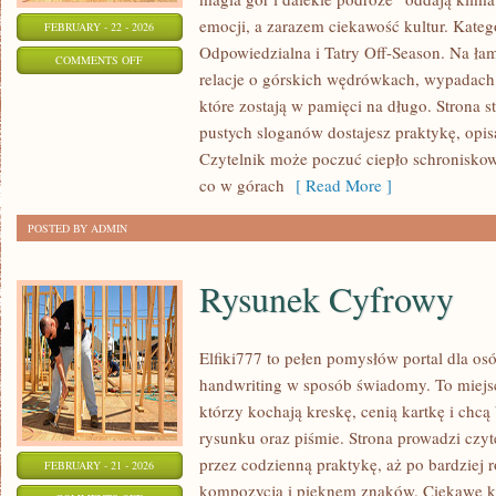
emocji, a zarazem ciekawość kultur. Kateg
FEBRUARY - 22 - 2026
Odpowiedzialna i Tatry Off-Season. Na łam
ON
COMMENTS OFF
relacje o górskich wędrówkach, wypadach 
TWOJE
które zostają w pamięci na długo. Strona s
RELACJE
pustych sloganów dostajesz praktykę, opi
Z
Czytelnik może poczuć ciepło schroniskowe
GÓR
co w górach
[ Read More ]
POSTED BY ADMIN
Rysunek Cyfrowy
Elfiki777 to pełen pomysłów portal dla os
handwriting w sposób świadomy. To miejsc
którzy kochają kreskę, cenią kartkę i chc
rysunku oraz piśmie. Strona prowadzi czyt
przez codzienną praktykę, aż po bardziej
FEBRUARY - 21 - 2026
kompozycją i pięknem znaków. Ciekawe kat