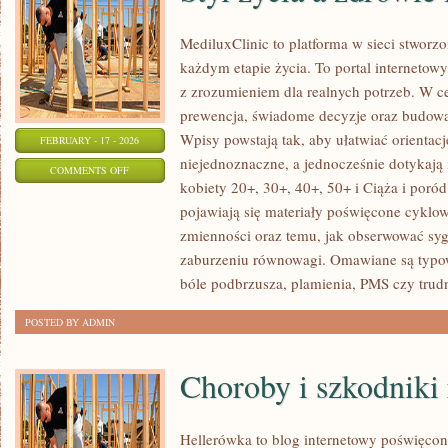
MediluxClinic to platforma w sieci stworz
każdym etapie życia. To portal internetowy
z zrozumieniem dla realnych potrzeb. W cen
prewencja, świadome decyzje oraz budowa
Wpisy powstają tak, aby ułatwiać orientacj
FEBRUARY - 17 - 2026
niejednoznaczne, a jednocześnie dotykają
ON
COMMENTS OFF
kobiety 20+, 30+, 40+, 50+ i Ciąża i poró
STYL
pojawiają się materiały poświęcone cyklo
ŻYCIA
zmienności oraz temu, jak obserwować syg
A
zaburzeniu równowagi. Omawiane są typow
ZDROWIE
bóle podbrzusza, plamienia, PMS czy trud
INTYMNE
POSTED BY ADMIN
Choroby i szkodniki 
Hellerówka to blog internetowy poświęco