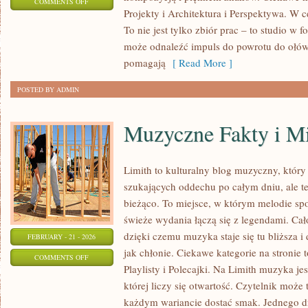
ON
COMMENTS OFF
Projekty i Architektura i Perspektywa. W c
RYSUNEK
To nie jest tylko zbiór prac – to studio w
CYFROWY
może odnaleźć impuls do powrotu do ołówk
pomagają
[ Read More ]
POSTED BY ADMIN
Muzyczne Fakty i M
Limith to kulturalny blog muzyczny, który
szukających oddechu po całym dniu, ale te
bieżąco. To miejsce, w którym melodie spo
świeże wydania łączą się z legendami. Cał
dzięki czemu muzyka staje się tu bliższa i 
FEBRUARY - 21 - 2026
jak chłonie. Ciekawe kategorie na stronie 
ON
COMMENTS OFF
Playlisty i Polecajki. Na Limith muzyka je
MUZYCZNE
której liczy się otwartość. Czytelnik może t
FAKTY
każdym wariancie dostać smak. Jednego d