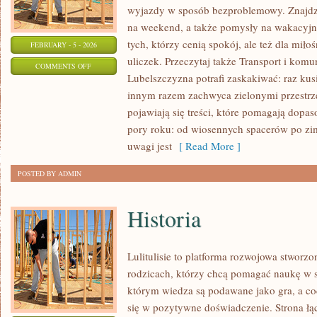
wyjazdy w sposób bezproblemowy. Znajdzie
na weekend, a także pomysły na wakacyjny
tych, którzy cenią spokój, ale też dla mił
FEBRUARY - 5 - 2026
uliczek. Przeczytaj także Transport i komu
ON
COMMENTS OFF
Lubelszczyzna potrafi zaskakiwać: raz kus
NOCLEGI
innym razem zachwyca zielonymi przestrze
I
pojawiają się treści, które pomagają dopa
AGROTURYSTYKA
pory roku: od wiosennych spacerów po z
uwagi jest
[ Read More ]
POSTED BY ADMIN
Historia
Lulitulisie to platforma rozwojowa stworzo
rodzicach, którzy chcą pomagać naukę w s
którym wiedza są podawane jako gra, a c
się w pozytywne doświadczenie. Strona łąc