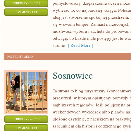
pomysłowością, dzięki czemu uczeń może t
FEBRUARY - 5 - 2026
wybierać to, co najbardziej wciąga. Polec
ON
COMMENTS OFF
ideą jest stworzenie spokojnej przestrzen
HISTORIA
się w swoim tempie. Zamiast narzuconych 
możliwość wyboru i zachęta do próbowani
odwagę, bo każde małe postępy jest tu waż
stronie
[ Read More ]
POSTED BY ADMIN
Sosnowiec
Ta strona to blog turystyczny skoncentrowa
przestrzeń, w którym opisujemy pomysły 
najbliższych regionów. Jeśli polujesz na 
weekendowych wycieczek albo planów na ki
ułożone czytelnie, z naciskiem na praktykę
FEBRUARY - 4 - 2026
szacunkiem dla historii i codziennego życ
ON
COMMENTS OFF