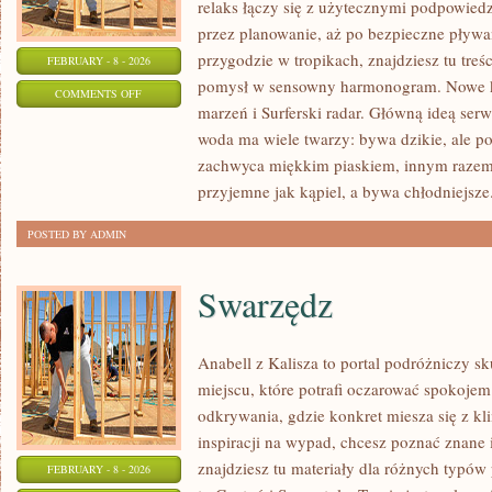
relaks łączy się z użytecznymi podpowied
przez planowanie, aż po bezpieczne pływan
przygodzie w tropikach, znajdziesz tu treś
FEBRUARY - 8 - 2026
pomysł w sensowny harmonogram. Nowe kat
ON
COMMENTS OFF
marzeń i Surferski radar. Główną ideą serw
HISTORIA
woda ma wiele twarzy: bywa dzikie, ale po
I
zachwyca miękkim piaskiem, innym raze
KULTURA
przyjemne jak kąpiel, a bywa chłodniejsze
WYBRZEŻY
POSTED BY ADMIN
Swarzędz
Anabell z Kalisza to portal podróżniczy s
miejscu, które potrafi oczarować spokojem
odkrywania, gdzie konkret miesza się z kl
inspiracji na wypad, chcesz poznać znane 
znajdziesz tu materiały dla różnych typó
FEBRUARY - 8 - 2026