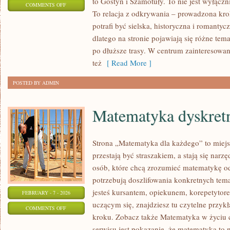
to Gostyń i Szamotuły. To nie jest wyłącz
ON
COMMENTS OFF
To relacja z odkrywania – prowadzona kr
SWARZĘDZ
potrafi być sielska, historyczna i romanty
dlatego na stronie pojawiają się różne te
po dłuższe trasy. W centrum zainteresowani
też
[ Read More ]
POSTED BY ADMIN
Matematyka dyskret
Strona „Matematyka dla każdego” to miejs
przestają być straszakiem, a stają się narz
osób, które chcą zrozumieć matematykę od 
potrzebują doszlifowania konkretnych tema
jesteś kursantem, opiekunem, korepetytor
FEBRUARY - 7 - 2026
uczącym się, znajdziesz tu czytelne przyk
ON
COMMENTS OFF
kroku. Zobacz także Matematyka w życiu 
MATEMATYKA
serwisu jest pokazanie, że matematyka to 