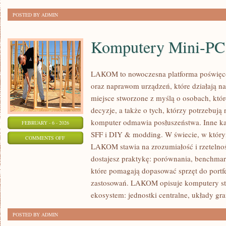
POSTED BY ADMIN
Komputery Mini-PC
LAKOM to nowoczesna platforma poświęc
oraz naprawom urządzeń, które działają n
miejsce stworzone z myślą o osobach, któ
decyzje, a także o tych, którzy potrzebują
komputer odmawia posłuszeństwa. Inne ka
FEBRUARY - 6 - 2026
SFF i DIY & modding. W świecie, w którym
ON
COMMENTS OFF
LAKOM stawia na zrozumiałość i rzetelno
KOMPUTERY
dostajesz praktykę: porównania, benchmar
MINI-
które pomagają dopasować sprzęt do portf
PC
zastosowań. LAKOM opisuje komputery stac
I
ekosystem: jednostki centralne, układy gra
SFF
POSTED BY ADMIN