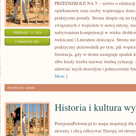
PRZEDSZKOLE NA 5 – serwis o edukacji d
opiekunowie oraz osoby wspierające dziec
praktyczne porady. Strona skupia się na 
związanych z wejściem w nową rutynę, nas
nabywaniem kompetencji w wieku żłobko
FEBRUARY - 9 - 2026
rodzicami i Literatura dziecięca. Strona nie
ON
COMMENTS OFF
praktyczny przewodnik po tym, jak wspiera
WSPÓŁPRACA
frustracja, gdy w domu następuje spadek k
Z
albo kiedy trzeba nazwać trudną sytuację: 
RODZICAMI
ułatwiać myśli dorosłym i jednocześnie b
More ]
POSTED BY ADMIN
Historia i kultura w
PensjonatPolonia.pl to mapa inspiracji dla
akweny i chcą odkrywać Europę od strony 