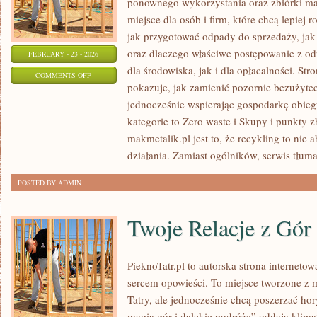
ponownego wykorzystania oraz zbiórki mat
miejsce dla osób i firm, które chcą lepiej 
jak przygotować odpady do sprzedaży, jak 
oraz dlaczego właściwe postępowanie z o
FEBRUARY - 23 - 2026
dla środowiska, jak i dla opłacalności. Str
ON
COMMENTS OFF
pokazuje, jak zamienić pozornie bezużyte
RODZAJE
jednocześnie wspierając gospodarkę obie
ODPADÓW
kategorie to Zero waste i Skupy i punkty z
makmetalik.pl jest to, że recykling to nie 
działania. Zamiast ogólników, serwis tłuma
POSTED BY ADMIN
Twoje Relacje z Gór
PieknoTatr.pl to autorska strona interneto
sercem opowieści. To miejsce tworzone z 
Tatry, ale jednocześnie chcą poszerzać hor
magia gór i dalekie podróże” oddają klima