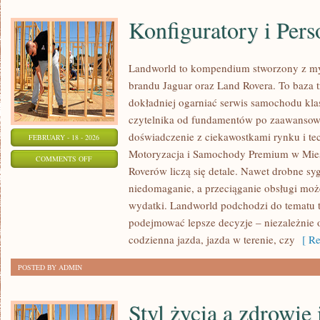
Konfiguratory i Pers
Landworld to kompendium stworzony z my
brandu Jaguar oraz Land Rovera. To baza tr
dokładniej ogarniać serwis samochodu kl
czytelnika od fundamentów po zaawansowa
doświadczenie z ciekawostkami rynku i tec
FEBRUARY - 18 - 2026
Motoryzacja i Samochody Premium w Mieś
ON
COMMENTS OFF
Roverów liczą się detale. Nawet drobne sy
KONFIGURATORY
niedomaganie, a przeciąganie obsługi moż
I
wydatki. Landworld podchodzi do tematu t
PERSONALIZACJA
podejmować lepsze decyzje – niezależnie o
codzienna jazda, jazda w terenie, czy
[ Re
POSTED BY ADMIN
Styl życia a zdrowie