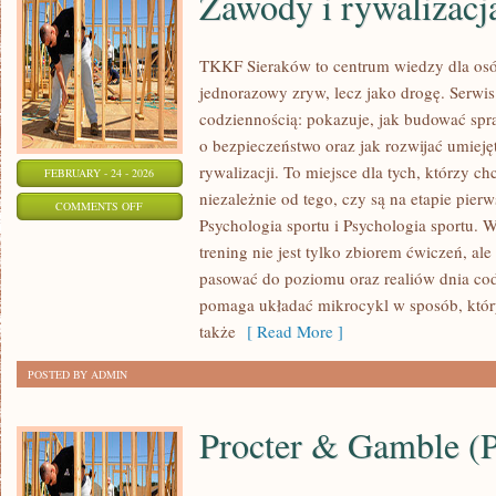
Zawody i rywalizacj
TKKF Sieraków to centrum wiedzy dla osób,
jednorazowy zryw, lecz jako drogę. Serwis
codziennością: pokazuje, jak budować spr
o bezpieczeństwo oraz jak rozwijać umiej
rywalizacji. To miejsce dla tych, którzy ch
FEBRUARY - 24 - 2026
niezależnie od tego, czy są na etapie pie
ON
COMMENTS OFF
Psychologia sportu i Psychologia sportu. W
ZAWODY
trening nie jest tylko zbiorem ćwiczeń, al
I
pasować do poziomu oraz realiów dnia c
RYWALIZACJA
pomaga układać mikrocykl w sposób, który
także
[ Read More ]
POSTED BY ADMIN
Procter & Gamble 