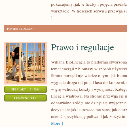
W
pokazujemy, jak te liczby i pojęcia przekła
BUDOWNICTWIE
warsztacie. W treściach serwisu przewija 
]
POSTED BY ADMIN
Prawo i regulacje
Wikana BioEnergia to platforma stworzona
temat energii z biomasy w sposób użyteczn
Strona porządkuje wiedzę o tym, jak bioma
wygląda droga od pola i lasu do kotłowni,
w grę wchodzą koszty i wydajność. Kategor
FEBRUARY - 12 - 2026
Energia wiatrowa. Na stronie przewija się 
ON
COMMENTS OFF
odnawialne źródła nie dzieje się wyłącznie
PRAWO
decyzjach: jaki surowiec ma sens, jakie ur
I
ocenić specyfikację paliwa, i jak złożyć t
REGULACJE
More ]