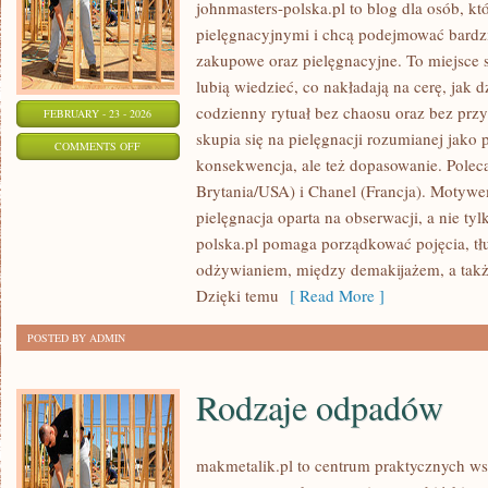
johnmasters-polska.pl to blog dla osób, kt
pielęgnacyjnymi i chcą podejmować bardz
zakupowe oraz pielęgnacyjne. To miejsce s
lubią wiedzieć, co nakładają na cerę, jak d
codzienny rytuał bez chaosu oraz bez pr
FEBRUARY - 23 - 2026
skupia się na pielęgnacji rozumianej jako 
ON
COMMENTS OFF
konsekwencja, ale też dopasowanie. Pole
PROCTER
Brytania/USA) i Chanel (Francja). Motyw
&
pielęgnacja oparta na obserwacji, a nie ty
GAMBLE
polska.pl pomaga porządkować pojęcia, t
(P&G)
odżywianiem, między demakijażem, a takż
(USA)
Dzięki temu
[ Read More ]
POSTED BY ADMIN
Rodzaje odpadów
makmetalik.pl to centrum praktycznych 