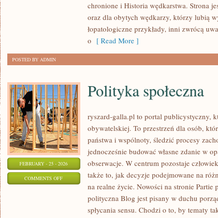
chronione i Historia wędkarstwa. Strona j
I
oraz dla obytych wędkarzy, którzy lubią w
WYPRAWY
łopatologiczne przykłady, inni zwrócą uwa
o
[ Read More ]
POSTED BY ADMIN
Polityka społeczna
ryszard-galla.pl to portal publicystyczny, 
obywatelskiej. To przestrzeń dla osób, k
państwa i wspólnoty, śledzić procesy zach
jednocześnie budować własne zdanie w op
obserwacje. W centrum pozostaje człowiek
FEBRUARY - 25 - 2026
także to, jak decyzje podejmowane na różn
ON
COMMENTS OFF
na realne życie. Nowości na stronie Partie 
POLITYKA
polityczna Blog jest pisany w duchu porzą
SPOŁECZNA
spłycania sensu. Chodzi o to, by tematy ta