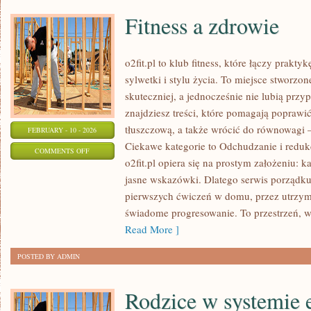
Fitness a zdrowie
o2fit.pl to klub fitness, które łączy prak
sylwetki i stylu życia. To miejsce stworzo
skuteczniej, a jednocześnie nie lubią prz
znajdziesz treści, które pomagają popraw
tłuszczową, a także wrócić do równowagi —
FEBRUARY - 10 - 2026
Ciekawe kategorie to Odchudzanie i redukc
ON
COMMENTS OFF
o2fit.pl opiera się na prostym założeniu: k
FITNESS
jasne wskazówki. Dlatego serwis porządku
A
pierwszych ćwiczeń w domu, przez utrzyma
ZDROWIE
świadome progresowanie. To przestrzeń, w 
Read More ]
POSTED BY ADMIN
Rodzice w systemie 