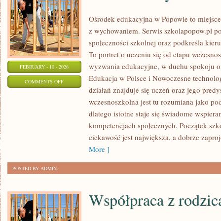
Ośrodek edukacyjna w Popowie to miejsce,
z wychowaniem. Serwis szkolapopow.pl p
społeczności szkolnej oraz podkreśla kieru
To portret o uczeniu się od etapu wczesno
wyzwania edukacyjne, w duchu spokoju ora
FEBRUARY - 10 - 2026
Edukacja w Polsce i Nowoczesne technolo
ON
COMMENTS OFF
działań znajduje się uczeń oraz jego pred
RODZICE
wczesnoszkolna jest tu rozumiana jako po
W
dlatego istotne staje się świadome wspiera
SYSTEMIE
kompetencjach społecznych. Początek szko
EDUKACJI
ciekawość jest największa, a dobrze zaproj
More ]
POSTED BY ADMIN
Współpraca z rodzic