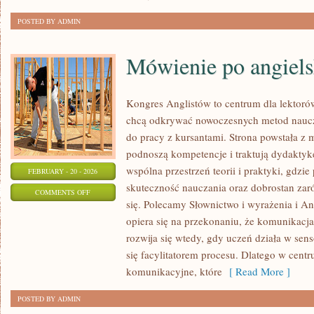
I
MITY
POSTED BY ADMIN
Mówienie po angiel
Kongres Anglistów to centrum dla lektorów
chcą odkrywać nowoczesnych metod naucz
do pracy z kursantami. Strona powstała z m
podnoszą kompetencje i traktują dydaktykę
wspólna przestrzeń teorii i praktyki, gdzi
FEBRUARY - 20 - 2026
skuteczność nauczania oraz dobrostan zar
ON
COMMENTS OFF
się. Polecamy Słownictwo i wyrażenia i An
MÓWIENIE
opiera się na przekonaniu, że komunikacja
PO
rozwija się wtedy, gdy uczeń działa w sens
ANGIELSKU
się facylitatorem procesu. Dlatego w cent
komunikacyjne, które
[ Read More ]
POSTED BY ADMIN