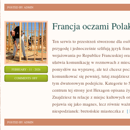
POSTED BY ADMIN
Francja oczami Pol
Ten serwis to przestrzeń stworzone dla osó
przygodę i jednocześnie szlifują język fr
wojażowania po Republice Francuskiej or
ułatwia komunikację w rozmowach z miesz
pomysłów na wyprawę, ale też chcesz poc
FEBRUARY - 11 - 2026
komunikować się pewniej, tutaj znajdziesz
ON
COMMENTS OFF
tym dwutorowym podejściu. Kategorie to St
FRANCJA
centrum tej strony jest Hexagon opisana ży
OCZAMI
Znajdziesz tu relacje z miejsc kultowych o
POLAKÓW
pojawia się jako magnes, lecz równie ważn
niespodzianek: bretońskie miasteczka z
[ 
POSTED BY ADMIN