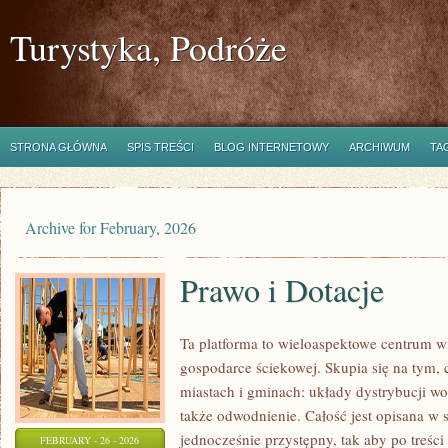
Turystyka, Podróże
STRONA GŁÓWNA
SPIS TREŚCI
BLOG INTERNETOWY
ARCHIWUM
TA
Archive for February, 2026
Prawo i Dotacje
Ta platforma to wieloaspektowe centrum wi
gospodarce ściekowej. Skupia się na tym, 
miastach i gminach: układy dystrybucji wody
także odwodnienie. Całość jest opisana w s
jednocześnie przystępny, tak aby po treści
FEBRUARY - 26 - 2026