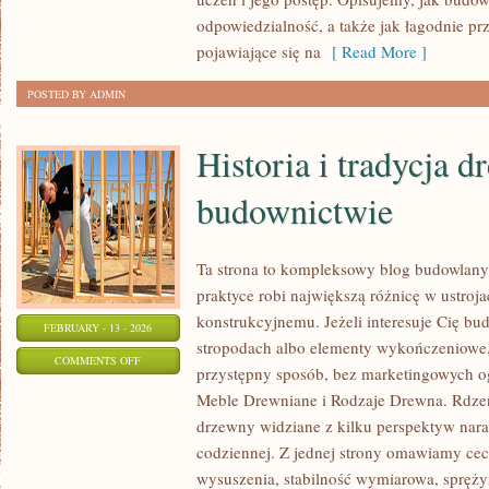
POLSCE
odpowiedzialność, a także jak łagodnie pr
pojawiające się na
[ Read More ]
POSTED BY ADMIN
Historia i tradycja 
budownictwie
Ta strona to kompleksowy blog budowlan
praktyce robi największą różnicę w ustroj
konstrukcyjnemu. Jeżeli interesuje Cię bu
FEBRUARY - 13 - 2026
stropodach albo elementy wykończeniowe,
ON
COMMENTS OFF
przystępny sposób, bez marketingowych o
HISTORIA
Meble Drewniane i Rodzaje Drewna. Rdzen
I
drzewny widziane z kilku perspektyw naraz
TRADYCJA
codziennej. Z jednej strony omawiamy cech
DREWNA
wysuszenia, stabilność wymiarowa, sprężyst