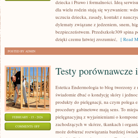
dziecka i Prawo i formalności. Ideą serwis
ROZWÓJ
dla wielu rodzin stają się wyzwaniem: wd
MOWY
uczucia dziecka, zasady, kontakt z nauczy
I
dylematy związane z jedzeniem, snem, higi
JĘZYKA
bezpieczeństwem. Przedszkole309 spina p
dzięki czemu łatwiej zrozumieć,
[ Read M
POSTED BY ADMIN
Testy porównawcze i
Estetica Endermologia to blog tworzony z 
świadomie dbać o kondycję skóry i jednocz
produkty do pielęgnacji, na czym polega e
procedury gabinetowe mają sens. To miejs
pielęgnacyjną z wyjaśnieniami o komponen
FEBRUARY - 15 - 2026
zachodzących w skórze, tkankach i organi
ON
COMMENTS OFF
może dobierać rozwiązania bardziej świa
TESTY