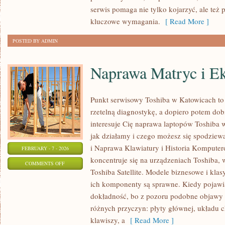
DPIA
serwis pomaga nie tylko kojarzyć, ale też 
kluczowe wymagania.
[ Read More ]
POSTED BY ADMIN
Naprawa Matryc i E
Punkt serwisowy Toshiba w Katowicach to
rzetelną diagnostykę, a dopiero potem dob
interesuje Cię naprawa laptopów Toshiba 
jak działamy i czego możesz się spodziewa
i Naprawa Klawiatury i Historia Komputer
FEBRUARY - 7 - 2026
koncentruje się na urządzeniach Toshiba, 
ON
COMMENTS OFF
Toshiba Satellite. Modele biznesowe i klasy
NAPRAWA
ich komponenty są sprawne. Kiedy pojawia 
MATRYC
dokładność, bo z pozoru podobne objawy
I
różnych przyczyn: płyty głównej, układu 
EKRANÓW
klawiszy, a
[ Read More ]