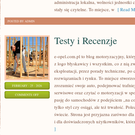
administracja lokalna, wolności jednostki
stały się czytelne. To miejsce, w
[ Read Mo
POSTED BY ADMIN
Testy i Recenzje
e-opel.com.pl to blog motoryzacyjny, któr
z logo błyskawicy i wszystkim, co z nią z
eksploatacji, przez porady techniczne, po
rozwiązaniach i rynku. To miejsce stworzon
zrozumieć swoje auto, podejmować trafnie
FEBRUARY - 25 - 2026
serwisowe oraz czytać o motoryzacji w sp
ON
COMMENTS OFF
pasję do samochodów z podejściem „na co d
TESTY
tylko styl czy osiągi, ale też trwałość. Po
I
świecie. Strona jest przyjazna zarówno dl
RECENZJE
i dla doświadczonych użytkowników, którz
]