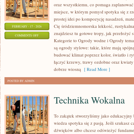
oraz wszystkiemu, co pomaga zaplanować 
miejsce, w którym pomysł spotyka się z 
prostej idei po kompozycję nasadzeń, materi
Cię śródziemnomorska lekkość, rustykalna
FEBRUARY - 17 - 2026
znajdziesz tu gotowe tropy, jak przełożyć s
ON
COMMENTS OFF
Kategorie to Ogrody wodne i Ogrody tema
CHOROBY
są ogrody stylowe: takie, które mają spój
I
budować klimat poprzez kolor, światło i r
SZKODNIKI
łączyć krzewy, trawy ozdobne oraz kwiat
ROŚLIN
dobrze wiosną
[ Read More ]
POSTED BY ADMIN
Technika Wokalna
To zakątek stworzyliśmy jako edukacyjny
wiedza spotyka się z pasją. Jeśli szukasz c
dźwięków albo chcesz odświeżyć fundament