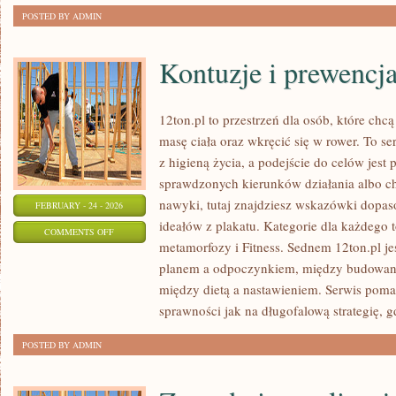
POSTED BY ADMIN
Kontuzje i prewencj
12ton.pl to przestrzeń dla osób, które ch
masę ciała oraz wkręcić się w rower. To se
z higieną życia, a podejście do celów jest 
sprawdzonych kierunków działania albo c
nawyki, tutaj znajdziesz wskazówki dopas
FEBRUARY - 24 - 2026
ideałów z plakatu. Kategorie dla każdego t
ON
COMMENTS OFF
metamorfozy i Fitness. Sednem 12ton.pl j
KONTUZJE
planem a odpoczynkiem, między budowani
I
między dietą a nastawieniem. Serwis pomag
PREWENCJA
sprawności jak na długofalową strategię, gd
POSTED BY ADMIN