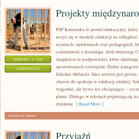
Projekty międzynar
PSP Kamionka to portal edukacyjny, który
uczyć się w modelu edukacji na odległość.
uczniach, opiekunach oraz pedagogach, k
codzienność e-learningu. Jeśli interesuje 
znajdziesz tu podpowiedzi, które ułatwia
FEBRUARY - 6 - 2026
sprawdzonych rozwiązań. Dobre kategorie t
ON
COMMENTS OFF
Szkolne lifehacki. Idea serwisu jest prosta
PROJEKTY
chaosu do spokoju w edukacji zdalnej. Szko
MIĘDZYNARODOWE
wygodne, ale bywa też obciążające – szcz
planu. Dlatego w tekstach pojawiają się te
dzielenie
[ Read More ]
POSTED BY ADMIN
Przyjaźń