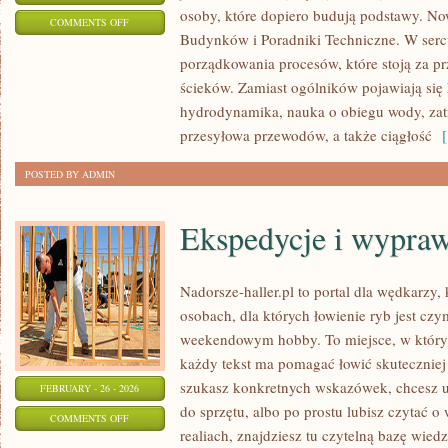
osoby, które dopiero budują podstawy. No
ON
COMMENTS OFF
Budynków i Poradniki Techniczne. W sercu
PRAWO
porządkowania procesów, które stoją za 
I
ścieków. Zamiast ogólników pojawiają się 
DOTACJE
hydrodynamika, nauka o obiegu wody, za
przesyłowa przewodów, a także ciągłość
[ 
POSTED BY ADMIN
Ekspedycje i wypra
Nadorsze-haller.pl to portal dla wędkarzy,
osobach, dla których łowienie ryb jest czy
weekendowym hobby. To miejsce, w którym
każdy tekst ma pomagać łowić skuteczniej i
szukasz konkretnych wskazówek, chcesz 
FEBRUARY - 26 - 2026
do sprzętu, albo po prostu lubisz czytać o
ON
COMMENTS OFF
realiach, znajdziesz tu czytelną bazę wied
EKSPEDYCJE