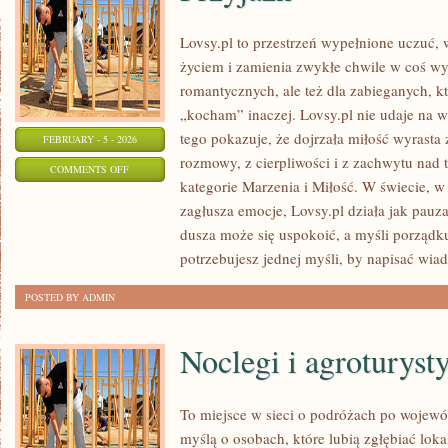
Lovsy.pl to przestrzeń wypełnione uczuć, 
życiem i zamienia zwykłe chwile w coś wy
romantycznych, ale też dla zabieganych, k
„kocham” inaczej. Lovsy.pl nie udaje na 
tego pokazuje, że dojrzała miłość wyrasta 
FEBRUARY - 5 - 2026
rozmowy, z cierpliwości i z zachwytu nad 
ON
COMMENTS OFF
kategorie Marzenia i Miłość. W świecie,
PRZYJAŹŃ
zagłusza emocje, Lovsy.pl działa jak pauza
dusza może się uspokoić, a myśli porządk
potrzebujesz jednej myśli, by napisać wi
POSTED BY ADMIN
Noclegi i agroturyst
To miejsce w sieci o podróżach po wojewó
myślą o osobach, które lubią zgłębiać loka