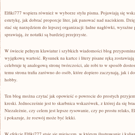
Elfiki777 wspiera również w wyborze stylu pisma. Pojawiają się ws
estetykę, jak dobrać proporcje liter, jak panować nad naciskiem. D
stać się narzędziem do lepszej organizacji: ładne nagłówki, wyraźne p
sprawiają, że notatki są bardziej przejrzyste.
W świecie pełnym klawiatur i szybkich wiadomości blog przypomina
wyjątkową wartość. Rysunek na kartce i litery pisane ręką zostawiają 
celebruje tę analogową stronę twórczości, ale robi to w sposób dost
temu strona trafia zarówno do osób, które dopiero zaczynają, jak i d
hobby.
Ten blog można czytać jak opowieść o powrocie do prostych przyjemn
kreski. Jednocześnie jest to skarbnica wskazówek, z której da się br
Niezależnie, czy celem jest lepsze rysowanie, czy po prostu relaks, E
i pokazuje, że rozwój może być lekki.
W efekcie Elfiki777 staje się miejscem, w którym ilustrowanie i kalig