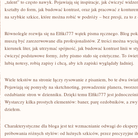
„talent” to często nawyk. Pojawiają się inspiracje, jak ćwiczyć widzen
kształty do form, jak budować kontrast, oraz jak pracować z konture
na szybkie szkice, które można robić w podróży – bez presji, za to 
Równolegle rozwija się na Elfiki777 wątek pisma ręcznego. Blog poka
muszą być zarezerwowane dla profesjonalistów. Z treści można wycią
kierunek liter, jak utrzymać spójność, jak budować kontrast linii w sty
ćwiczyć podstawowe formy, żeby pismo stało się estetyczne. To świetn
lubią notesy, robią zapisy i chcą, aby ich zapiski wyglądały ładniej.
Wiele tekstów na stronie łączy rysowanie z pisaniem, bo te dwa świat
Pojawiają się pomysły na sketchnoting, prowadzenie planera, tworze
ozdabianie stron w dzienniku. Dzięki temu Elfiki777 jest jednocześ
Wystarczy kilka prostych elementów: baner, parę ozdobników, a zwyk
dziełem.
Charakterystyczne dla bloga jest też wzmacnianie odwagi do eksper
próbowania różnych stylów: od luźnych szkiców, przez precyzyjne ilu