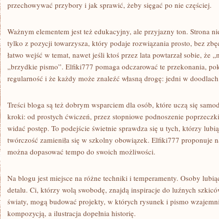
przechowywać przybory i jak sprawić, żeby sięgać po nie częściej.
Ważnym elementem jest też edukacyjny, ale przyjazny ton. Strona ni
tylko z pozycji towarzysza, który podaje rozwiązania prosto, bez zb
łatwo wejść w temat, nawet jeśli ktoś przez lata powtarzał sobie, że
„brzydkie pismo”. Elfiki777 pomaga odczarować te przekonania, pok
regularność i że każdy może znaleźć własną drogę: jedni w doodlach
Treści bloga są też dobrym wsparciem dla osób, które uczą się samod
kroki: od prostych ćwiczeń, przez stopniowe podnoszenie poprzecz
widać postęp. To podejście świetnie sprawdza się u tych, którzy lubią
twórczość zamieniła się w szkolny obowiązek. Elfiki777 proponuje 
można dopasować tempo do swoich możliwości.
Na blogu jest miejsce na różne techniki i temperamenty. Osoby lubią
detalu. Ci, którzy wolą swobodę, znajdą inspiracje do luźnych szkicó
światy, mogą budować projekty, w których rysunek i pismo wzajemnie 
kompozycją, a ilustracja dopełnia historię.