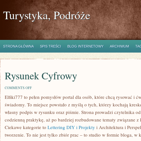
Turystyka, Podróże
STRONA GŁÓWNA
SPIS TREŚCI
BLOG INTERNETOWY
ARCHIWUM
TA
Rysunek Cyfrowy
ON
COMMENTS OFF
RYSUNEK
Elfiki777 to pełen pomysłów portal dla osób, które chcą rysować i 
CYFROWY
świadomy. To miejsce powstało z myślą o tych, którzy kochają kresk
własny podpis w rysunku oraz piśmie. Strona prowadzi czytelnika od
codzienną praktykę, aż po bardziej rozbudowane tematy związane z
Ciekawe kategorie to
Lettering DIY i Projekty
i Architektura i Persp
tworzenie. To nie jest tylko zbiór prac – to studio w formie bloga, 