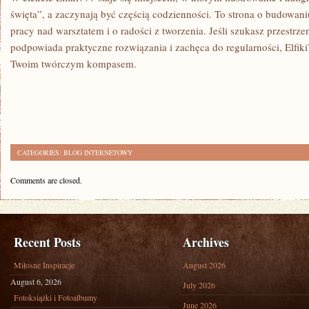
święta”, a zaczynają być częścią codzienności. To strona o budowaniu
pracy nad warsztatem i o radości z tworzenia. Jeśli szukasz przestrzen
podpowiada praktyczne rozwiązania i zachęca do regularności, Elfiki
Twoim twórczym kompasem.
CATEGORIES:
BLOG INTERNETOWY
Comments are closed.
Recent Posts
Archives
Miłosne Inspiracje
August 2026
August 6, 2026
July 2026
Fotoksiążki i Fotoalbumy
June 2026