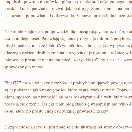
impuls do powrotu do ołówka, pióra czy markera. Treści pomagają 
kreską” i uczą patrzeć na rozwój jak na drogę. Zamiast presji na per
testowania, poprawiania i odkrywania, że nawet prosta linia może stać
Na stronie znajdziesz podpowiedzi dla początkujących oraz osób, któ
swoje umiejętności. Pojawiają się tematy o tym, jak dobrać przybory d
pisaki, pędzle, a także blok. Czytelnik dowiaduje się, jak wpływa na 
dlaczego czasem drobna zmiana narzędzia daje ogromną różnicę w ko
miejsce na prostotę: nie trzeba mieć „wszystkiego”, by zacząć – wyst
sprawdzonych metod.
Elfiki777 prowadzi także przez świat praktyk budujących pewną ręk
są tu pokazane jako umiejętności, które rosną dzięki rutynie. Pojawia
dłoni, sposoby na płynność linii oraz rozwiązania dla tych, którym 
pojawia się drżenie. Dzięki temu blog staje się wsparciem nie tylko dl
osób, które po prostu chcą estetyczniej prowadzić zeszyt.
Dużą wartością serwisu jest podejście do ilustracji od strony obserwa