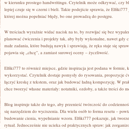
w kierunku prostego handwritingu. Czytelnik może odkrywać, czy bl
lepiej czuje się w czerni i bieli. Takie podejście sprawia, że Elfiki77
której można popełniać błędy, bo one prowadzą do postępu.
W treściach wyraźnie widać nacisk na to, by rozwijać się bez wypale
planować ćwiczenia i projekty tak, aby były wykonalne, nawet gdy c
małe zadania, które budują nawyk i sprawiają, że ręka staje się spra
pojawia się „chcę”, a zamiast surowej oceny – życzliwość.
Elfiki777 to również miejsce, gdzie inspiracja jest podana w formie, k
wykorzystać. Czytelnik dostaje pomysły do rysowania, propozycje ćwic
łączyć kreskę z tekstem, oraz jak budować ładną kompozycję. W pr
chce tworzyć własne materiały: notatniki, ozdoby, a także treści do
Blog inspiruje także do tego, aby przenieść twórczość do codziennoś
się narzędziem do wyciszenia. Dla wielu osób to forma resetu – powtarz
budowanie cienia, wypełnianie wzoru. Elfiki777 pokazuje, jak tworz
rytuał. Jednocześnie nie ucieka od praktycznych spraw: jak zorganiz