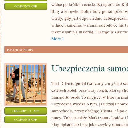
widać po krótkim czasie. Kategorie to: Kol
ON
COMMENTS OFF
Buty a zdrowie. Dobre buty potrafi przetrw
NAJDZIWNIEJSZE
wtedy, gdy jest odpowiednio zabezpieczane
BUTY
wilgoć i zmienne warunki pogodowe nie tyl
ŚWIATA
także osłabiają materiał. Dlatego w świecie
More ]
POSTED BY ADMIN
Ubezpieczenia sam
Taxi Drive to portal tworzony z myślą o sz
czterech kółek oraz wszystkich, którzy ch
transportu osób. To miejsce, w którym prak
i użyteczną wiedzą o tym, jak działa nowo
samochodu, przez obsługę klienta, aż po 
FEBRUARY - 3 - 2026
pracy. Zobacz także Marki samochodów i 
ON
COMMENTS OFF
blog opisuje taxi nie jako zwykły samochód
UBEZPIECZENIA