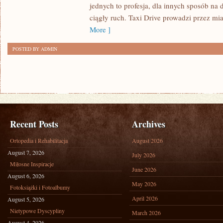
jednych to profesja, dla innych sposób na 
SAMOCHODOWE
ciągły ruch. Taxi Drive prowadzi przez mias
More ]
POSTED BY ADMIN
Recent Posts
Archives
Ortopedia i Rehabilitacja
August 2026
August 7, 2026
July 2026
Miłosne Inspiracje
June 2026
August 6, 2026
May 2026
Fotoksiążki i Fotoalbumy
April 2026
August 5, 2026
Nietypowe Dyscypliny
March 2026
August 4, 2026