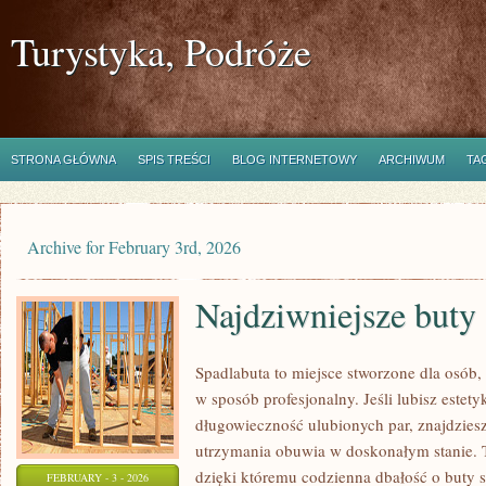
Turystyka, Podróże
STRONA GŁÓWNA
SPIS TREŚCI
BLOG INTERNETOWY
ARCHIWUM
TA
Archive for February 3rd, 2026
Najdziwniejsze buty 
Spadlabuta to miejsce stworzone dla osób,
w sposób profesjonalny. Jeśli lubisz estet
długowieczność ulubionych par, znajdziesz
utrzymania obuwia w doskonałym stanie. T
dzięki któremu codzienna dbałość o buty st
FEBRUARY - 3 - 2026