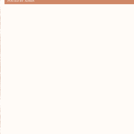
POSTED BY ADMIN
SKUTECZNYCH
SPOSOBÓW
NA
POPRAWĘ
KONDYCJI
FIZYCZNEJ