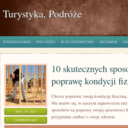
Turystyka, Podróże
STRONA GŁÓWNA
SPIS TREŚCI
BLOG INTERNETOWY
ARCHIWUM
TA
10 skutecznych spo
poprawę kondycji fiz
Chcesz poprawić swoją kondycję fizyczną, 
Nie martw się, w naszym najnowszym arty
sposobów na poprawę swojej sprawności fiz
MAY - 26 - 2025
przyjemnie zadbać o swoje zdrowie.
ON
COMMENTS OFF
10