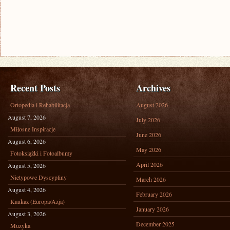
Recent Posts
Archives
Ortopedia i Rehabilitacja
August 2026
August 7, 2026
July 2026
Miłosne Inspiracje
June 2026
August 6, 2026
May 2026
Fotoksiążki i Fotoalbumy
April 2026
August 5, 2026
Nietypowe Dyscypliny
March 2026
August 4, 2026
February 2026
Kaukaz (Europa/Azja)
January 2026
August 3, 2026
December 2025
Muzyka