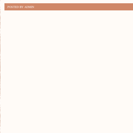
TAJEMNICE
POSTED BY ADMIN
EKOLOGII
I
ZRÓWNOWAŻONEGO
ROZWOJU