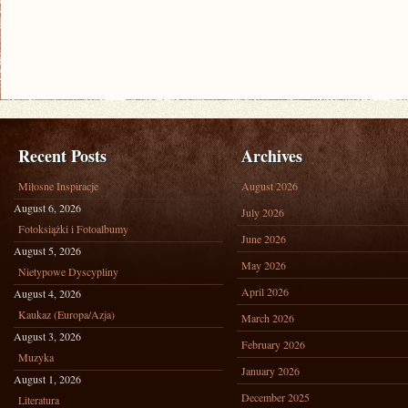
Recent Posts
Archives
Miłosne Inspiracje
August 2026
August 6, 2026
July 2026
Fotoksiążki i Fotoalbumy
June 2026
August 5, 2026
May 2026
Nietypowe Dyscypliny
April 2026
August 4, 2026
Kaukaz (Europa/Azja)
March 2026
August 3, 2026
February 2026
Muzyka
January 2026
August 1, 2026
December 2025
Literatura