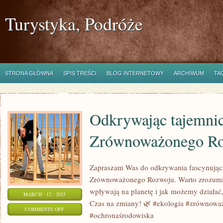
Turystyka, Podróże
STRONA GŁÓWNA
SPIS TREŚCI
BLOG INTERNETOWY
ARCHIWUM
TA
Odkrywając tajemnic
Zrównoważonego R
Zapraszam Was do odkrywania fascynujący
Zrównoważonego Rozwoju. Warto zrozumieć
wpływają na planetę i jak możemy działać
MARCH - 12 - 2025
Czas na zmiany! 🌿 #ekologia #zrównow
ON
COMMENTS OFF
#ochronaśrodowiska
ODKRYWAJĄC