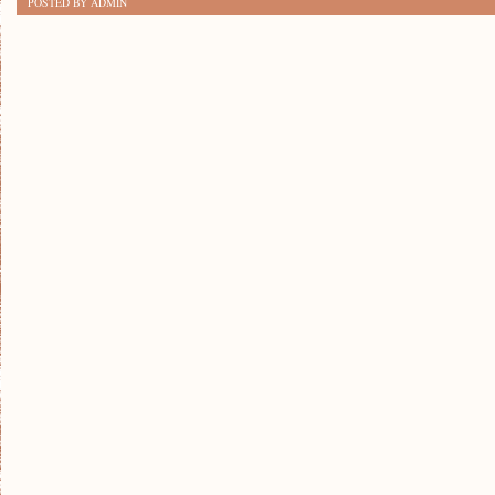
POSTED BY ADMIN
OD
CODZIENNOŚCI:
WEEKEND
W
GÓRACH