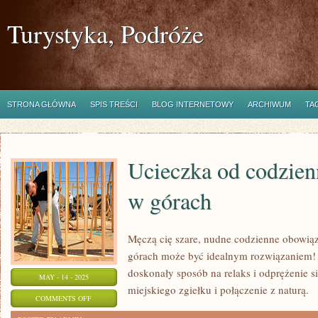
Turystyka, Podróże
STRONA GŁÓWNA
SPIS TREŚCI
BLOG INTERNETOWY
ARCHIWUM
TA
Ucieczka od codzie
w górach
Męczą cię szare, nudne codzienne obowią
górach może być idealnym rozwiązaniem!
doskonały sposób na relaks i odprężenie s
MAY - 14 - 2025
miejskiego zgiełku i połączenie z naturą.
ON
COMMENTS OFF
UCIECZKA