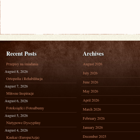
Recent Posts
Archives
Przepisy na śniadania
August 2026
August 8, 2026
July 2026
Ortopedia i Rehabilitacja
June 2026
August 7, 2026
May 2026
Miłosne Inspiracje
April 2026
August 6, 2026
Fotoksiążki i Fotoalbumy
March 2026
August 5, 2026
February 2026
Nietypowe Dyscypliny
January 2026
August 4, 2026
December 2025
Kaukaz (Europa/Azja)