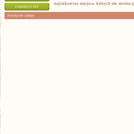
najciekawsze miejsca, których nie można 
ON
COMMENTS OFF
ODKRYJ
POSTED BY ADMIN
POLSKĘ:
NAJCIEKAWSZE
ATRAKCJE
TURYSTYCZNE