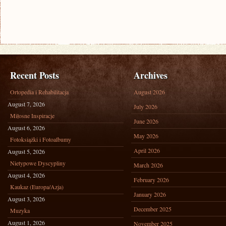
Recent Posts
Archives
Ortopedia i Rehabilitacja
August 2026
August 7, 2026
July 2026
Miłosne Inspiracje
June 2026
August 6, 2026
May 2026
Fotoksiążki i Fotoalbumy
April 2026
August 5, 2026
Nietypowe Dyscypliny
March 2026
August 4, 2026
February 2026
Kaukaz (Europa/Azja)
January 2026
August 3, 2026
December 2025
Muzyka
August 1, 2026
November 2025