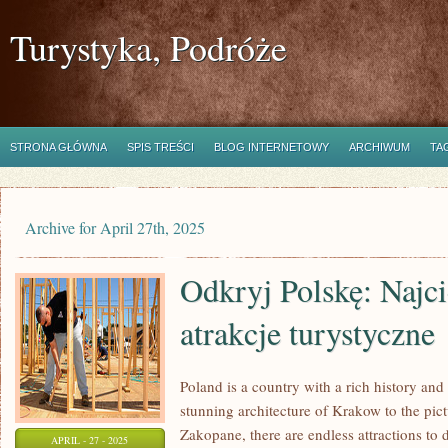
Turystyka, Podróże
STRONA GŁÓWNA
SPIS TREŚCI
BLOG INTERNETOWY
ARCHIWUM
TA
Archive for April 27th, 2025
Odkryj Polskę: Najc
atrakcje turystyczne
Poland is a country with a rich history and
stunning architecture of Krakow to the pic
Zakopane, there are endless attractions to 
APRIL - 27 - 2025