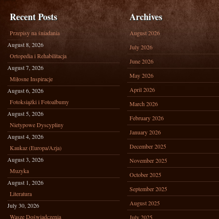
Recent Posts
Archives
Przepisy na śniadania
August 2026
August 8, 2026
July 2026
Ortopedia i Rehabilitacja
June 2026
August 7, 2026
May 2026
Miłosne Inspiracje
April 2026
August 6, 2026
Fotoksiążki i Fotoalbumy
March 2026
August 5, 2026
February 2026
Nietypowe Dyscypliny
January 2026
August 4, 2026
December 2025
Kaukaz (Europa/Azja)
August 3, 2026
November 2025
Muzyka
October 2025
August 1, 2026
September 2025
Literatura
August 2025
July 30, 2026
Wasze Doświadczenia
July 2025