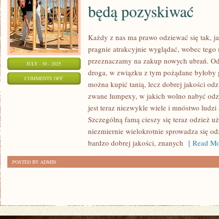
będą pozyskiwać
Każdy z nas ma prawo odziewać się tak, j
pragnie atrakcyjnie wyglądać, wobec tego
przeznaczamy na zakup nowych ubrań. Odz
JULY - 30 - 2025
droga, w związku z tym pożądane byłoby 
ON
COMMENTS OFF
można kupić tanią, lecz dobrej jakości odz
ODZIEŻ
zwane lumpexy, w jakich wolno nabyć odz
TO
jest teraz niezwykle wiele i mnóstwo ludzi
COŚ,
Szczególną famą cieszy się teraz odzież u
CO
niezmiernie wielokrotnie sprowadza się odz
OBYWATELE
bardzo dobrej jakości, znanych
[ Read Mo
ZAWSZE
POSTED BY ADMIN
BĘDĄ
POZYSKIWAĆ