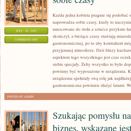
WŁASNEGO
Każda jedna kobieta pragnie się podobać 
naprowadza sobie czasy, kiedy to naczyni
umocowane do stołu a sztućce przykute ła
JULY - 30 - 2025
skończył, a bieżące czasy stawiają miaro
ON
COMMENTS OFF
gastronomicznej, po to aby kontrahent mó
BODAJŻE
przyjemnej atmosferze. Dziś bluzy kuchars
KAŻDY
aspektem tego wszystkiego jest czas ocze
Z
siebie specjały. Żeby wszystko to było dopu
NAS
powinny być wyposażone w urządzenia. Ka
PRZYWODZI
urządzenia spełniały swą rolę jak najdłużej
SOBIE
gastronomiczna powinien służyć latami. 
CZASY
POSTED BY ADMIN
Szukając pomysłu na
biznes, wskazane jes