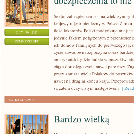
ubezpieczenia to nie
Sektor zabezpieczeń jest największym r
krajowy rejestr pieniężny w Polsce Z roku 
ilość lokatorów Polski modyfikuje miejsce 
JULY - 30 - 2025
jedynie faktem połączonym z przeniesien
ON
COMMENTS OFF
ich domów familijnych do pierwszego łącz
WYBÓR
życie zawodowe rozpoczyna coraz bardzi
SŁUSZNEGO
amerykański, gdzie ludzie w poszukiwaniu
DLA
ciągu dorosłego życia nawet parę razy. Za
NAS
pracy zmusza wielu Polaków do poszukiwani
UBEZPIECZENIA
nawet na drugim końcu kraju. Przeprowadzk
TO
są zatem oczywistym następstwem
[ Read
NIE
POSTED BY ADMIN
LADA
SZTUKA
Bardzo wielką