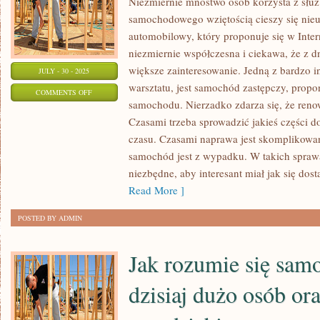
Niezmiernie mnóstwo osób korzysta z słu
samochodowego wziętością cieszy się nieu
automobilowy, który proponuje się w Inter
niezmiernie współczesna i ciekawa, że z dn
większe zainteresowanie. Jedną z bardzo in
JULY - 30 - 2025
warsztatu, jest samochód zastępczy, pro
ON
COMMENTS OFF
samochodu. Nierzadko zdarza się, że reno
BARDZO
Czasami trzeba sprowadzić jakieś części 
WIELKĄ
czasu. Czasami naprawa jest skomplikowan
samochód jest z wypadku. W takich sprawa
niezbędne, aby interesant miał jak się do
Read More ]
POSTED BY ADMIN
Jak rozumie się samo
dzisiaj dużo osób or