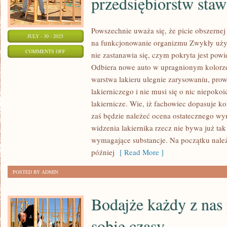
przedsiębiorstw staw
Powszechnie uważa się, że picie obszernej
JULY - 30 - 2025
na funkcjonowanie organizmu Zwykły uż
ON
COMMENTS OFF
nie zastanawia się, czym pokryta jest pow
JAK
Odbiera nowe auto w upragnionym kolorze p
ROZUMIE
warstwa lakieru ulegnie zarysowaniu, pro
SIĘ
lakierniczego i nie musi się o nic niepokoi
SAMO
lakiernicze. Wie, iż fachowiec dopasuje ko
PRZEZ
zaś będzie należeć ocena ostatecznego wy
widzenia lakiernika rzecz nie bywa już tak
SIĘ,
wymagające substancje. Na początku należ
DZISIAJ
później
[ Read More ]
DUŻO
OSÓB
POSTED BY ADMIN
ORAZ
PRZEDSIĘBIORSTW
Bodajże każdy z nas
STAWIA
NA
sobie czasy