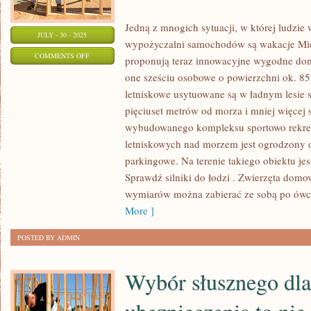
Jedną z mnogich sytuacji, w której ludzie
JULY - 30 - 2025
wypożyczalni samochodów są wakacje Mi
ON
COMMENTS OFF
proponują teraz innowacyjne wygodne dom
ŚWIETNYM
one sześciu osobowe o powierzchni ok. 
ROZWIĄZANIEM
letniskowe usytuowane są w ładnym lesie
PROBLEMU
pięciuset metrów od morza i mniej więcej
DLA
wybudowanego kompleksu sportowo rekrea
POSZUKUJĄCYCH
letniskowych nad morzem jest ogrodzony 
parkingowe. Na terenie takiego obiektu jes
PRZYGÓD
Sprawdź silniki do łodzi . Zwierzęta domo
W
wymiarów można zabierać ze sobą po ówc
TRAKCIE
More ]
POSTED BY ADMIN
Wybór słusznego dla