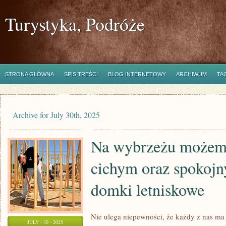
Turystyka, Podróże
STRONA GŁÓWNA
SPIS TREŚCI
BLOG INTERNETOWY
ARCHIWUM
TA
Archive for July 30th, 2025
Na wybrzeżu możem
cichym oraz spokoj
domki letniskowe
Nie ulega niepewności, że każdy z nas m
JULY - 30 - 2025