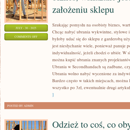
założeniu sklepu
Szukając pomysłu na osobisty biznes, war
JULY - 30 - 2025
Chcąc nabyć ubrania wykwintne, stylowe i
ON
COMMENTS OFF
byłoby udać się do sklepu z garderobą uż
SZUKAJĄC
jest niesłychanie wiele, ponieważ panuje 
POMYSŁU
indywidualność, jeżeli chodzi o ubiór. W 
NA
można kupić ubrania znanych projektantó
OSOBISTY
Ubrania w Secondhandach są zadbane, czy
BIZNES,
Ubrania wolno nabyć wycenione za indywi
Bardzo często w takich miejscach, można 
WSKAZANE
wszystko po 3zł, ewentualnie drugi artykuł
JEST
]
POMYŚLEĆ
O
POSTED BY ADMIN
ZAŁOŻENIU
SKLEPU
Odzież to coś, co ob