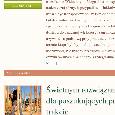
mieszkanie Widoczny każdego dnia transp
ON
COMMENTS OFF
nadzwyczaj różnych przypadkach. Jakkolw
NA
muszą być transportowane. W tym dopomag
WYBRZEŻU
Gdyby widoczny każdego dnia transport ni
MOŻEMY
sprzedaży nie byłyby wyekwipowane w tak
ODNALEŹĆ
dostępu do znacznej większości zagranicz
W
używane są podstawą przy przewozie. Też
terenie kraju byłoby niedopuszczalne, pon
CICHYM
możliwości, nie byłoby przewozu. Na szcz
ORAZ
cywilizowanych a widoczny każdego dnia tr
SPOKOJNYM
More ]
MIEJSCU
DOMKI
POSTED BY ADMIN
LETNISKOWE
Świetnym rozwiąza
dla poszukujących p
trakcie