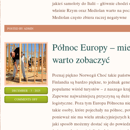
jakieś samoloty do Italii – głównie chodzi
CIĄGLE
właśnie Rzym oraz Mediolan warto na poc
WARTO
Mediolan często zbiera raczej negatywne
[
JEŹDZIĆ
DO
POSTED BY ADMIN
EGIPTU?
Północ Europy – miej
warto zobaczyć
Poznaj piękno Norwegii Choć takie państ
Finlandia są bardzo piękne, to jednak gene
popularne wśród turystów – z naszego kraju
DECEMBER - 3 - 2025
Zapewne najważniejszą przyczyną są duże
ON
COMMENTS OFF
logistyczne. Poza tym Europa Północna ni
PÓŁNOC
takie osoby, które pojechały na północ, p
EUROPY
ponieważ nie ma wielu atrakcyjniejszych 
–
jaki sposób możemy dostać się do powiedzm
MIEJSCA,