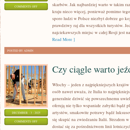
skarbów. Jak najbardziej warto w takim raz
ON
COMMENTS OFF
kraju nieco więcej, ponieważ pomimo tego
ZWIEDZANIE
sporo ludzi w Polsce niezbyt dobrze go ko
PIĘKNEJ
prawdziwy raj dla wszystkich turystów. Je
PORTUGALII
najciekawszych miejsc w całej Rosji jest n
Read More ]
POSTED BY ADMIN
Czy ciągle warto jeź
Włochy – jeden z najpiękniejszych krajó
osób nawet uważa, że Italia to najpiękniej
generalnie dziwić się powszechnemu uwie
oferują nie tylko wspaniałe zabytki bądź p
artystów, smakowite potrawy bądź luksuso
DECEMBER - 3 - 2025
się skupić na zwiedzaniu Italii. Strzałem w
ON
COMMENTS OFF
dostać się za pośrednictwem linii lotniczyc
CZY