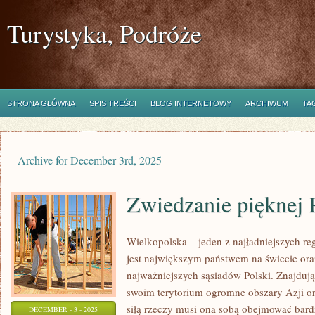
Turystyka, Podróże
STRONA GŁÓWNA
SPIS TREŚCI
BLOG INTERNETOWY
ARCHIWUM
TA
Archive for December 3rd, 2025
Zwiedzanie pięknej P
Wielkopolska – jeden z najładniejszych r
jest największym państwem na świecie ora
najważniejszych sąsiadów Polski. Znajduj
swoim terytorium ogromne obszary Azji or
siłą rzeczy musi ona sobą obejmować bar
DECEMBER - 3 - 2025