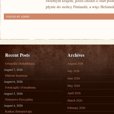
świetnym krajem, jeżeli chodzi o start pod
KTÓRE
płynie do stolicy Finlandii, a więc Helsinek
WARTO
POSTED BY ADMIN
ZOBACZYĆ
Recent Posts
Archives
Ortopedia i Rehabilitacja
August 2026
August 7, 2026
July 2026
Miłosne Inspiracje
June 2026
August 6, 2026
May 2026
Fotoksiążki i Fotoalbumy
April 2026
August 5, 2026
Nietypowe Dyscypliny
March 2026
August 4, 2026
February 2026
Kaukaz (Europa/Azja)