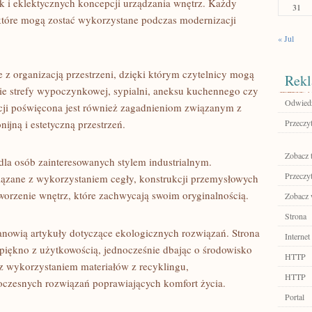
ak i eklektycznych koncepcji urządzania wnętrz. Każdy
31
które mogą zostać wykorzystane podczas modernizacji
« Jul
ne z organizacją przestrzeni, dzięki którym czytelnicy mogą
Rekl
e strefy wypoczynkowej, sypialni, aneksu kuchennego czy
Odwiedź
kacji poświęcona jest również zagadnieniom związanym z
ijną i estetyczną przestrzeń.
Przeczyt
Zobacz 
dla osób zainteresowanych stylem industrialnym.
Przeczyt
iązane z wykorzystaniem cegły, konstrukcji przemysłowych
worzenie wnętrz, które zachwycają swoim oryginalnością.
Zobacz w
Strona
nowią artykuły dotyczące ekologicznych rozwiązań. Strona
Internet
piękno z użytkowością, jednocześnie dbając o środowisko
HTTP
 z wykorzystaniem materiałów z recyklingu,
HTTP
oczesnych rozwiązań poprawiających komfort życia.
Portal