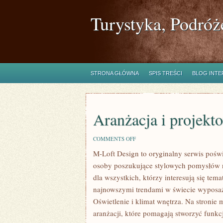
Turystyka, Podróż
STRONA GŁÓWNA
SPIS TREŚCI
BLOG INT
Aranżacja i projekt
ON
COMMENTS OFF
ARANŻACJA
M-Loft Design to oryginalny serwis poświ
I
PROJEKTOWANIE
osoby poszukujące stylowych pomysłów na
WNĘTRZ
dla wszystkich, którzy interesują się te
najnowszymi trendami w świecie wyposaż
Oświetlenie i klimat wnętrza. Na stronie
aranżacji, które pomagają stworzyć funkc