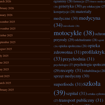
egzaminy
(28)
farmacja
(27)
arch 2026
fitness medyc
genetyka
(30)
gry edukacyjne
(27
(26)
bruary 2026
materiały
korepetycje
(28)
nuary 2026
medycyna
medyczne
(30)
ecember 2025
(34)
mieszkanie
(26)
ovember 2025
motocykle
(38)
ochro
tober 2025
przyrody
(29)
odchudzanie
(28)
ogród
ptember 2025
opieka
opieka społeczna
(28)
(26)
ugust 2025
profilaktyk
zdrowotna
(31)
ly 2025
(33)
przychodnia
(31)
ne 2025
psychologia społecz
psychologia
(27)
recepty
(31)
ay 2025
(29)
rehabilitacja
(28
sprzęt medyczny
(30)
ril 2025
szkoła
arch 2025
superfoods
(31)
bruary 2025
(39)
szpital
(31)
sztuka cyfrow
transport publiczny
(31)
(27)