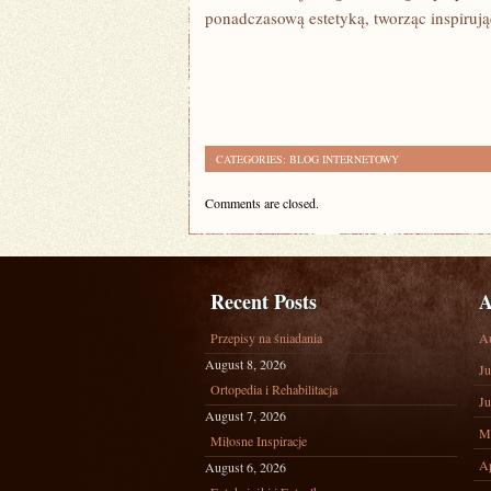
ponadczasową estetyką, tworząc inspiruj
CATEGORIES:
BLOG INTERNETOWY
Comments are closed.
Recent Posts
A
Przepisy na śniadania
A
August 8, 2026
Ju
Ortopedia i Rehabilitacja
Ju
August 7, 2026
M
Miłosne Inspiracje
Ap
August 6, 2026