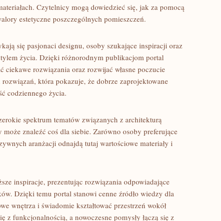
materiałach. Czytelnicy mogą dowiedzieć się, jak za pomocą
walory estetyczne poszczególnych pomieszczeń.
kają się pasjonaci designu, osoby szukające inspiracji oraz
tylem życia. Dzięki różnorodnym publikacjom portal
 ciekawe rozwiązania oraz rozwijać własne poczucie
h rozwiązań, która pokazuje, że dobrze zaprojektowane
ć codziennego życia.
szerokie spektrum tematów związanych z architekturą
 może znaleźć coś dla siebie. Zarówno osoby preferujące
uzywnych aranżacji odnajdą tutaj wartościowe materiały i
ższe inspiracje, prezentując rozwiązania odpowiadające
. Dzięki temu portal stanowi cenne źródło wiedzy dla
owe wnętrza i świadomie kształtować przestrzeń wokół
się z funkcjonalnością, a nowoczesne pomysły łączą się z