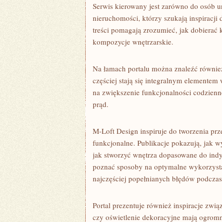
Serwis kierowany jest zarówno do osób ur
nieruchomości, którzy szukają inspiracj
treści pomagają zrozumieć, jak dobierać k
kompozycje wnętrzarskie.
Na łamach portalu można znaleźć również
częściej stają się integralnym elemente
na zwiększenie funkcjonalności codzienn
prąd.
M-Loft Design inspiruje do tworzenia prze
funkcjonalne. Publikacje pokazują, jak 
jak stworzyć wnętrza dopasowane do ind
poznać sposoby na optymalne wykorzystan
najczęściej popełnianych błędów podczas 
Portal prezentuje również inspiracje zwi
czy oświetlenie dekoracyjne mają ogromn