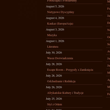
Fotoksiążki i Fotoalbumy
M
August 5, 2026
Fe
Nietypowe Dyscypliny
Ja
August 4, 2026
D
Kaukaz (Europa/Azja)
August 3, 2026
N
Muzyka
Oc
August 1, 2026
Se
Literatura
A
July 30, 2026
Wasze Doświadczenia
Ju
July 28, 2026
Ju
Escape Room – Przygody z Zamknięcia
M
July 28, 2026
Ap
Odchudzanie i Redukcja
M
July 26, 2026
Afrykańskie Kultury i Tradycje
Fe
July 25, 2026
Styl z Orłem