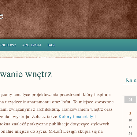
e
ERNETOWY
ARCHIWUM
TAGI
owanie wnętrz
Kale
ęcony tematyce projektowania przestrzeni, który inspiruje
M
 urządzenie apartamentu oraz loftu. To miejsce stworzone
matami związanymi z architekturą, aranżowaniem wnętrz oraz
3
enia i wystroju. Zobacz także
Kolory i materiały
i
10
 można znaleźć praktyczne publikacje dotyczące stylowych
17
jonalne miejsce do życia. M-Loft Design skupia się na
24