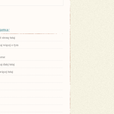
ama:
 stronę tutaj
aj więcej o tym
teraz
aj dalej tutaj
ięcej tutaj