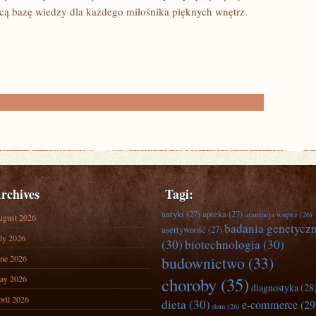
ącą bazę wiedzy dla każdego miłośnika pięknych wnętrz.
rchives
Tagi:
antyki
(27)
apteka
(27)
aranżacja wnętrz
(26)
ugust 2026
badania genetycz
asertywność
(27)
ly 2026
(30)
biotechnologia
(30)
ne 2026
budownictwo
(33)
ay 2026
choroby
(35)
diagnostyka
(28
ril 2026
dieta
(30)
e-commerce
(29
dom
(26)