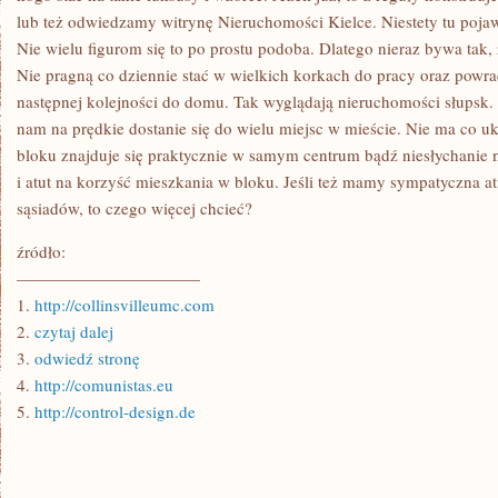
lub też odwiedzamy witrynę Nieruchomości Kielce. Niestety tu pojaw
Nie wielu figurom się to po prostu podoba. Dlatego nieraz bywa tak,
Nie pragną co dziennie stać w wielkich korkach do pracy oraz powr
następnej kolejności do domu. Tak wyglądają nieruchomości słupsk
nam na prędkie dostanie się do wielu miejsc w mieście. Nie ma co u
bloku znajduje się praktycznie w samym centrum bądź niesłychanie n
i atut na korzyść mieszkania w bloku. Jeśli też mamy sympatyczna a
sąsiadów, to czego więcej chcieć?
źródło:
———————————
1.
http://collinsvilleumc.com
2.
czytaj dalej
3.
odwiedź stronę
4.
http://comunistas.eu
5.
http://control-design.de