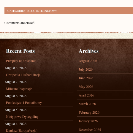
CATEGORIES:
BLOG INTERNETOWY
Comments are closed.
Recent Posts
Archives
Przepisy na śniadania
August 2026
August 8, 2026
July 2026
Ortopedia i Rehabilitacja
June 2026
August 7, 2026
May 2026
Miłosne Inspiracje
April 2026
August 6, 2026
Fotoksiążki i Fotoalbumy
March 2026
August 5, 2026
February 2026
Nietypowe Dyscypliny
January 2026
August 4, 2026
December 2025
Kaukaz (Europa/Azja)