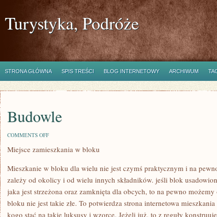
Turystyka, Podróże
STRONA GŁÓWNA
SPIS TREŚCI
BLOG INTERNETOWY
ARCHIWUM
TA
Budowle
ON
COMMENTS OFF
BUDOWLE
Miejsce zamieszkania w bloku
Mieszkanie w bloku dla wielu nie jest czymś praktycznym i na pewn
zależy od okolicy i od wielu innych składników. jeśli blok usadowion
jaka jest strzeżona oraz zamknięta dla obcych, to na pewno możemy
bloku nie jest takie złe. To potwierdza strona internetowa mieszkani
kogo stać na takie luksusy i wzorce. Jeżeli już, to z reguły konstr