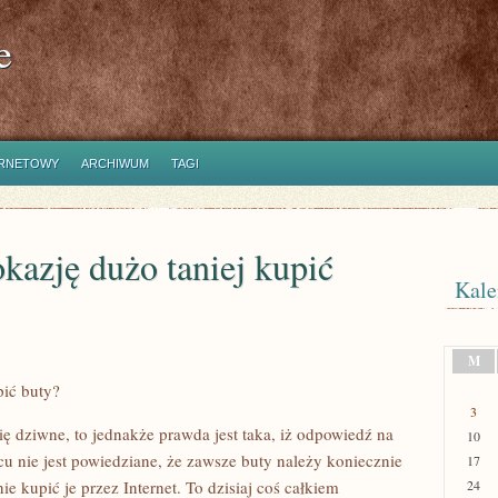
e
ERNETOWY
ARCHIWUM
TAGI
kazję dużo taniej kupić
Kale
M
pić buty?
3
ę dziwne, to jednakże prawda jest taka, iż odpowiedź na
10
cu nie jest powiedziane, że zawsze buty należy koniecznie
17
 kupić je przez Internet. To dzisiaj coś całkiem
24