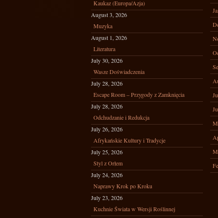
Kaukaz (Europa/Azja)
Ja
August 3, 2026
D
Muzyka
August 1, 2026
N
Literatura
Oc
July 30, 2026
Se
Wasze Doświadczenia
A
July 28, 2026
Escape Room – Przygody z Zamknięcia
Ju
July 28, 2026
Ju
Odchudzanie i Redukcja
M
July 26, 2026
Ap
Afrykańskie Kultury i Tradycje
M
July 25, 2026
Styl z Orłem
Fe
July 24, 2026
Naprawy Krok po Kroku
July 23, 2026
Kuchnie Świata w Wersji Roślinnej