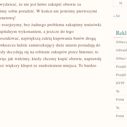
31
ydawać, że nie jest łatwo zakupić obuwie za
niśmy sobie poradzić. W końcu nie jesteśmy pierwszymi
« Jul
ernetową!
ię rozejrzymy, bez żadnego problemu zakupimy tenisówki
kapitalnym wykonaniem, a jeszcze do tego
Rekl
oszukiwać, największą zaletą kupowania butów drogą
Zobacz 
Zwłaszcza ludzie zamieszkujący duże miasta posiadają do
Odwiedź 
dy decydują się na robienie zakupów przez Internet, to
więc jak widzimy, kiedy chcemy kupić obuwie, naprawdę
Zobacz w
eć większy kłopot ze znalezieniem miejsca. To bardzo
Przejdź 
Przejdź 
HTTP
Tu
Portal
Tu
Portal