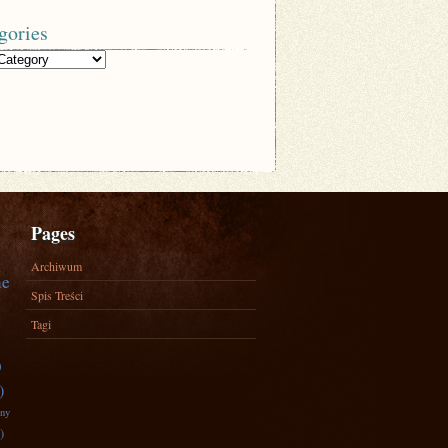
gories
Pages
Archiwum
ne
Spis Treści
Tagi
)
)
zny
)