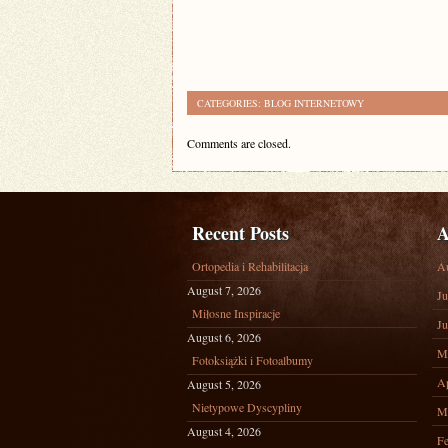
CATEGORIES:
BLOG INTERNETOWY
Comments are closed.
Recent Posts
A
Ortopedia i Rehabilitacja
A
August 7, 2026
Ju
Miłosne Inspiracje
Ju
August 6, 2026
M
Fotoksiążki i Fotoalbumy
Ap
August 5, 2026
Nietypowe Dyscypliny
M
August 4, 2026
Fe