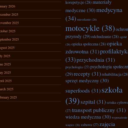
materiały
korepetycje
(28)
nuary 2026
medycyna
medyczne
(30)
ecember 2025
(34)
mieszkanie
(26)
ovember 2025
motocykle
(38)
ochro
tober 2025
przyrody
(29)
odchudzanie
(28)
ogród
ptember 2025
opieka
opieka społeczna
(28)
(26)
ugust 2025
profilaktyk
zdrowotna
(31)
ly 2025
(33)
przychodnia
(31)
ne 2025
psychologia społecz
psychologia
(27)
recepty
(31)
ay 2025
(29)
rehabilitacja
(28
sprzęt medyczny
(30)
ril 2025
szkoła
arch 2025
superfoods
(31)
bruary 2025
(39)
szpital
(31)
sztuka cyfrow
transport publiczny
(31)
(27)
wiedza medyczna
(30)
wyposażenie
zajęcia
zabawa
(27)
wnętrz
(26)