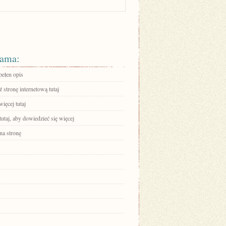
ama:
pełen opis
stronę internetową tutaj
ięcej tutaj
tutaj, aby dowiedzieć się więcej
na stronę