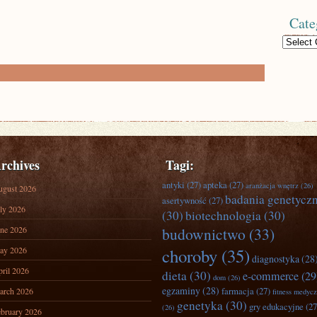
Cate
Categories
rchives
Tagi:
antyki
(27)
apteka
(27)
aranżacja wnętrz
(26)
ugust 2026
badania genetycz
asertywność
(27)
ly 2026
(30)
biotechnologia
(30)
ne 2026
budownictwo
(33)
ay 2026
choroby
(35)
diagnostyka
(28
ril 2026
dieta
(30)
e-commerce
(29
dom
(26)
egzaminy
(28)
farmacja
(27)
arch 2026
fitness medyc
genetyka
(30)
gry edukacyjne
(27
(26)
bruary 2026