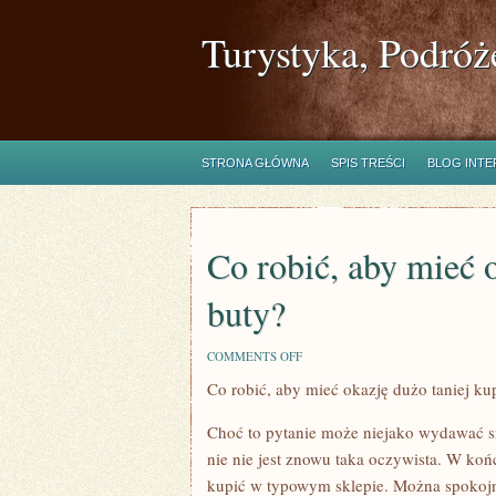
Turystyka, Podróż
STRONA GŁÓWNA
SPIS TREŚCI
BLOG INT
Co robić, aby mieć o
buty?
ON
COMMENTS OFF
CO
Co robić, aby mieć okazję dużo taniej ku
ROBIĆ,
ABY
MIEĆ
Choć to pytanie może niejako wydawać si
OKAZJĘ
DUŻO
nie nie jest znowu taka oczywista. W koń
TANIEJ
kupić w typowym sklepie. Można spokojnie
KUPIĆ