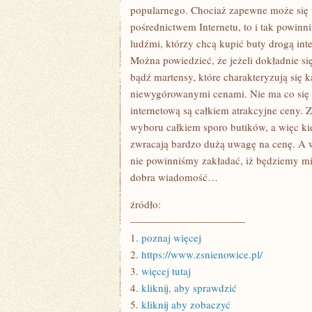
BUTY?
popularnego. Chociaż zapewne może się w
pośrednictwem Internetu, to i tak powin
ludźmi, którzy chcą kupić buty drogą int
Można powiedzieć, że jeżeli dokładnie s
bądź martensy, które charakteryzują się 
niewygórowanymi cenami. Nie ma co się 
internetową są całkiem atrakcyjne ceny. 
wyboru całkiem sporo butików, a więc kie
zwracają bardzo dużą uwagę na cenę. A 
nie powinniśmy zakładać, iż będziemy mi
dobra wiadomość…
źródło:
———————————
1.
poznaj więcej
2.
https://www.zsnienowice.pl/
3.
więcej tutaj
4.
kliknij, aby sprawdzić
5.
kliknij aby zobaczyć