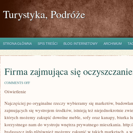
Turystyka, Podróże
STRONA GŁÓWNA
SPIS TREŚCI
BLOG INTERNETOWY
ARCHIWUM
TA
Firma zajmująca się oczyszczani
ON
COMMENTS OFF
FIRMA
Oświetlenie
ZAJMUJĄCA
SIĘ
OCZYSZCZANIEM
Najczęściej po oryginalne rzeczy wybieramy się marketów, budowla
ŚCIEKÓW
zajmujących się wystrojem środków, istnieją też niejednokrotnie z
których możemy zakupić dowolne meble, sofy oraz kanapy, biurka l
korzystnego nam do wystroju wnętrza prywatnego mieszkania. http:/
bydgoszcz.info.pl/również możemy zakupić w takich marketach, a w