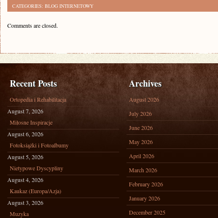
CATEGORIES:
BLOG INTERNETOWY
Comments are closed.
Recent Posts
Archives
Ortopedia i Rehabilitacja
August 2026
August 7, 2026
July 2026
Miłosne Inspiracje
June 2026
August 6, 2026
May 2026
Fotoksiążki i Fotoalbumy
April 2026
August 5, 2026
Nietypowe Dyscypliny
March 2026
August 4, 2026
February 2026
Kaukaz (Europa/Azja)
January 2026
August 3, 2026
December 2025
Muzyka