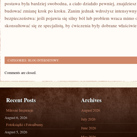
postawa była bardziej swobodna, a ciało działało pewniej, znajdzies
budować zmianę krok po kroku. Zanim jednak wdrożysz intensywny p
bezpieczeństwa: jeśli pojawia się silny ból lub problem wraca mimo
skonsultować się ze specjalistą, by ćwiczenia były dobrane właściwie
CATEGORIES:
BLOG INTERNETOWY
Comments are closed.
Recent Posts
Archives
Miłosne Inspiracje
August 2026
August 6, 2026
July 2026
Fotoksiążki i Fotoalbumy
June 2026
August 5, 2026
May 2026