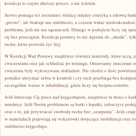
korekcja to często dłuższy proces, a nie tydzień.
Serwis pomaga też zrozumieć różnicę między estetyką a zdrową funk
„prosto”, ale brakuje mu stabilności, a czasem widać niedoskonałość
problemu, jeśli nie ma ograniczeń. Dlatego w podejściu liczy się sp
się bez przeciążeń. Korekcja postawy to nie dążenie do „ideału”, tyl
ruchu, która pozwala żyć lżej.
W Korekcji Wad Postawy znajdziesz również materiały, które uczą, ja
ćwiczeniami oraz jak schładzać po treningu. Omawiamy znaczenie o
ćwiczenia były wykonywane dokładnie. Nie chodzi o ilość powtórzeń,
potrafisz utrzymać żebra w kontroli i czy ruch przebiega bez kompens
szczególnie ważne w rehabilitacji, gdzie liczy się bezpieczeństwo.
Jeśli interesuje Cię praca nad kręgosłupem, znajdziesz tu treści o kark
miednicy. Jeśli Twoim problemem są barki i łopatki, zobaczysz podejśc
oraz o to, jak przywracać swobodę ruchu bez „szarpania”. Jeśli czuj
w materiałach pojawiają się wskazówki dotyczące mobilizacji oraz rol
stabilności kręgosłupa.