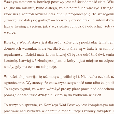
Ważnym tematem w korekcji postawy jest też świadomość ciała. Wiel
że „nie ma mięśni”, tylko dlatego, że nie potrafi ich włączyć. Dlateg
które uczą kontroli brzucha oraz budują propriocepcję. To szczególn
„ćwiczę, ale dalej się garbię” — bo wtedy często brakuje automatyzac
łączyć trening z życiem: jak stać, siedzieć, chodzić i oddychać, żeby
wzorce.
Korekcja Wad Postawy jest dla osób, które chcą poukładać temat rehabi
domowych warunkach, ale też dla tych, którzy są w trakcie terapii i 
regularności. Dzięki materiałom łatwiej Ci będzie odróżnić ćwiczeni
kontrolę. Łatwiej też zbudujesz plan, w którym jest miejsce na odpoc
wtedy, gdy ma czas na adaptację.
W treściach przewija się też motyw profilaktyki. Nie trzeba czekać, 
ograniczenie. Wystarczy, że zauważysz sztywność rano albo że po dł
To często sygnał, że warto wdrożyć prosty plan: praca nad oddechem
pomaga dobrać takie działania, które są do zrobienia w dzień.
To wszystko sprawia, że Korekcja Wad Postawy jest kompletnym mie
pracować nad sylwetką w oparciu o rehabilitację i zdrowy rozsądek. J