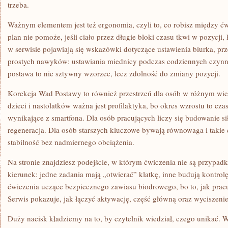
trzeba.
Ważnym elementem jest też ergonomia, czyli to, co robisz między ć
plan nie pomoże, jeśli ciało przez długie bloki czasu tkwi w pozycji
w serwisie pojawiają się wskazówki dotyczące ustawienia biurka, pr
prostych nawyków: ustawiania miednicy podczas codziennych czynno
postawa to nie sztywny wzorzec, lecz zdolność do zmiany pozycji.
Korekcja Wad Postawy to również przestrzeń dla osób w różnym wiek
dzieci i nastolatków ważna jest profilaktyka, bo okres wzrostu to cz
wynikające z smartfona. Dla osób pracujących liczy się budowanie si
regeneracja. Dla osób starszych kluczowe bywają równowaga i takie
stabilność bez nadmiernego obciążenia.
Na stronie znajdziesz podejście, w którym ćwiczenia nie są przypa
kierunek: jedne zadania mają „otwierać” klatkę, inne budują kontrolę
ćwiczenia uczące bezpiecznego zawiasu biodrowego, bo to, jak prac
Serwis pokazuje, jak łączyć aktywację, część główną oraz wyciszenie,
Duży nacisk kładziemy na to, by czytelnik wiedział, czego unikać. 