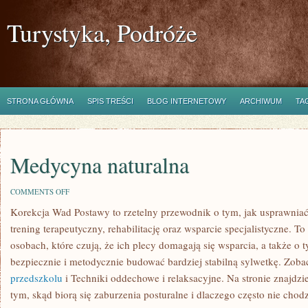
Turystyka, Podróże
STRONA GŁÓWNA
SPIS TREŚCI
BLOG INTERNETOWY
ARCHIWUM
TA
Medycyna naturalna
ON
COMMENTS OFF
MEDYCYNA
Korekcja Wad Postawy to rzetelny przewodnik o tym, jak usprawnia
NATURALNA
trening terapeutyczny, rehabilitację oraz wsparcie specjalistyczne. T
osobach, które czują, że ich plecy domagają się wsparcia, a także o t
bezpiecznie i metodycznie budować bardziej stabilną sylwetkę. Zoba
przedszkolu
i Techniki oddechowe i relaksacyjne. Na stronie znajdz
tym, skąd biorą się zaburzenia posturalne i dlaczego często nie chodz