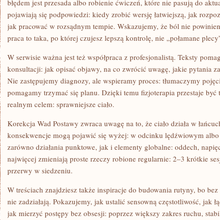
błędem jest przesada albo robienie ćwiczeń, które nie pasują do aktu
pojawiają się podpowiedzi: kiedy zrobić wersję łatwiejszą, jak rozp
jak pracować w rozsądnym tempie. Wskazujemy, że ból nie powinien
praca to taka, po której czujesz lepszą kontrolę, nie „połamane plecy
W serwisie ważna jest też współpraca z profesjonalistą. Teksty poma
konsultacji: jak opisać objawy, na co zwrócić uwagę, jakie pytania z
Nie zastępujemy diagnozy, ale wspieramy proces: tłumaczymy pojęc
pomagamy trzymać się planu. Dzięki temu fizjoterapia przestaje być t
realnym celem: sprawniejsze ciało.
Korekcja Wad Postawy zwraca uwagę na to, że ciało działa w łańcuch
konsekwencje mogą pojawić się wyżej: w odcinku lędźwiowym alb
zarówno działania punktowe, jak i elementy globalne: oddech, napię
najwięcej zmieniają proste rzeczy robione regularnie: 2–3 krótkie s
przerwy w siedzeniu.
W treściach znajdziesz także inspiracje do budowania rutyny, bo bez
nie zadziałają. Pokazujemy, jak ustalić sensowną częstotliwość, jak 
jak mierzyć postępy bez obsesji: poprzez większy zakres ruchu, stabi