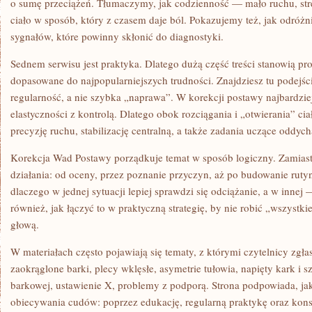
o sumę przeciążeń. Tłumaczymy, jak codzienność — mało ruchu, stre
ciało w sposób, który z czasem daje ból. Pokazujemy też, jak odróż
sygnałów, które powinny skłonić do diagnostyki.
Sednem serwisu jest praktyka. Dlatego dużą część treści stanowią p
dopasowane do najpopularniejszych trudności. Znajdziesz tu podejści
regularność, a nie szybka „naprawa”. W korekcji postawy najbardzie
elastyczności z kontrolą. Dlatego obok rozciągania i „otwierania” cia
precyzję ruchu, stabilizację centralną, a także zadania uczące oddy
Korekcja Wad Postawy porządkuje temat w sposób logiczny. Zamiast
działania: od oceny, przez poznanie przyczyn, aż po budowanie rutyn
dlaczego w jednej sytuacji lepiej sprawdzi się odciążanie, a w innej 
również, jak łączyć to w praktyczną strategię, by nie robić „wszystki
głową.
W materiałach często pojawiają się tematy, z którymi czytelnicy zgła
zaokrąglone barki, plecy wklęsłe, asymetrie tułowia, napięty kark i s
barkowej, ustawienie X, problemy z podporą. Strona podpowiada, ja
obiecywania cudów: poprzez edukację, regularną praktykę oraz konsu