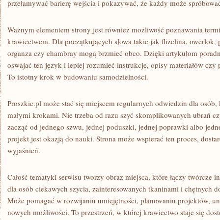
przełamywać barierę wejścia i pokazywać, że każdy może spróbowa
Ważnym elementem strony jest również możliwość poznawania termi
krawiectwem. Dla początkujących słowa takie jak flizelina, owerlok, 
organza czy chambray mogą brzmieć obco. Dzięki artykułom pora
oswajać ten język i lepiej rozumieć instrukcje, opisy materiałów czy
To istotny krok w budowaniu samodzielności.
Proszkic.pl może stać się miejscem regularnych odwiedzin dla osób, k
małymi krokami. Nie trzeba od razu szyć skomplikowanych ubrań cz
zacząć od jednego szwu, jednej poduszki, jednej poprawki albo jed
projekt jest okazją do nauki. Strona może wspierać ten proces, dost
wyjaśnień.
Całość tematyki serwisu tworzy obraz miejsca, które łączy twórcze ins
dla osób ciekawych szycia, zainteresowanych tkaninami i chętnych d
Może pomagać w rozwijaniu umiejętności, planowaniu projektów, u
nowych możliwości. To przestrzeń, w której krawiectwo staje się dostę