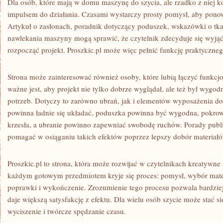
Dla osób, które mają w domu maszynę do szycia, ale rzadko z niej k
impulsem do działania. Czasami wystarczy prosty pomysł, aby ponow
Artykuł o zasłonach, poradnik dotyczący poduszek, wskazówki o tka
nawlekania maszyny mogą sprawić, że czytelnik zdecyduje się wyjąć 
rozpocząć projekt. Proszkic.pl może więc pełnić funkcję praktyczneg
Strona może zainteresować również osoby, które lubią łączyć funkcjo
ważne jest, aby projekt nie tylko dobrze wyglądał, ale też był wygo
potrzeb. Dotyczy to zarówno ubrań, jak i elementów wyposażenia d
powinna ładnie się układać, poduszka powinna być wygodna, pokro
krzesła, a ubranie powinno zapewniać swobodę ruchów. Porady publ
pomagać w osiąganiu takich efektów poprzez lepszy dobór materiałó
Proszkic.pl to strona, która może rozwijać w czytelnikach kreatywne
każdym gotowym przedmiotem kryje się proces: pomysł, wybór mater
poprawki i wykończenie. Zrozumienie tego procesu pozwala bardziej
daje większą satysfakcję z efektu. Dla wielu osób szycie może stać s
wyciszenie i twórcze spędzanie czasu.