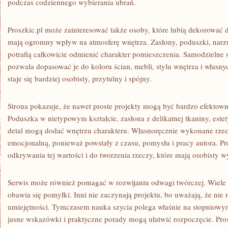
podczas codziennego wybierania ubrań.
Proszkic.pl może zainteresować także osoby, które lubią dekorować 
mają ogromny wpływ na atmosferę wnętrza. Zasłony, poduszki, narz
potrafią całkowicie odmienić charakter pomieszczenia. Samodzielne 
pozwala dopasować je do koloru ścian, mebli, stylu wnętrza i włas
staje się bardziej osobisty, przytulny i spójny.
Strona pokazuje, że nawet proste projekty mogą być bardzo efektowne
Poduszka w nietypowym kształcie, zasłona z delikatnej tkaniny, est
detal mogą dodać wnętrzu charakteru. Własnoręcznie wykonane rzec
emocjonalną, ponieważ powstały z czasu, pomysłu i pracy autora. P
odkrywania tej wartości i do tworzenia rzeczy, które mają osobisty w
Serwis może również pomagać w rozwijaniu odwagi twórczej. Wiele os
obawia się pomyłki. Inni nie zaczynają projektu, bo uważają, że nie
umiejętności. Tymczasem nauka szycia polega właśnie na stopniowym 
jasne wskazówki i praktyczne porady mogą ułatwić rozpoczęcie. Pro