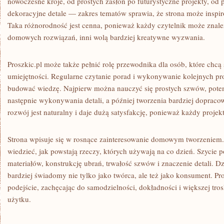
nowoczesne kroje, od prostych zasłon po futurystyczne projekty, o
dekoracyjne detale — zakres tematów sprawia, że strona może inspir
Taka różnorodność jest cenna, ponieważ każdy czytelnik może znaleźć
domowych rozwiązań, inni wolą bardziej kreatywne wyzwania.
Proszkic.pl może także pełnić rolę przewodnika dla osób, które chcą
umiejętności. Regularne czytanie porad i wykonywanie kolejnych p
budować wiedzę. Najpierw można nauczyć się prostych szwów, pote
następnie wykonywania detali, a później tworzenia bardziej dopracow
rozwój jest naturalny i daje dużą satysfakcję, ponieważ każdy projek
Strona wpisuje się w rosnące zainteresowanie domowym tworzeniem.
wiedzieć, jak powstają rzeczy, których używają na co dzień. Szycie 
materiałów, konstrukcję ubrań, trwałość szwów i znaczenie detali. Dz
bardziej świadomy nie tylko jako twórca, ale też jako konsument. Pro
podejście, zachęcając do samodzielności, dokładności i większej tr
użytku.