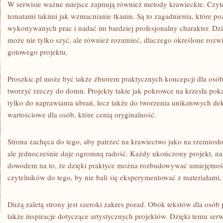
W serwisie ważne miejsce zajmują również metody krawieckie. Czyte
tematami takimi jak wzmacnianie tkanin. Są to zagadnienia, które po
wykonywanych prac i nadać im bardziej profesjonalny charakter. Dz
może nie tylko szyć, ale również rozumieć, dlaczego określone roz
gotowego projektu.
Proszkic.pl może być także zbiorem praktycznych koncepcji dla osób,
tworzyć rzeczy do domu. Projekty takie jak pokrowce na krzesła poka
tylko do naprawiania ubrań, lecz także do tworzenia unikatowych dek
wartościowe dla osób, które cenią oryginalność.
Strona zachęca do tego, aby patrzeć na krawiectwo jako na rzemiosł
ale jednocześnie daje ogromną radość. Każdy ukończony projekt, naw
dowodem na to, że dzięki praktyce można rozbudowywać umiejętnośc
czytelników do tego, by nie bali się eksperymentować z materiałami,
Dużą zaletą strony jest szeroki zakres porad. Obok tekstów dla osó
także inspiracje dotyczące artystycznych projektów. Dzięki temu serw