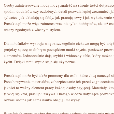
Osoby zainteresowane modą mogą znaleźć na stronie treści dotyczące
spodni, dodatków czy ozdobnych detali pozwala lepiej zrozumieć, ja
sylwetce, jak układają się fałdy, jak pracują szwy i jak wykończeni
Proszkic.pl może więc zainteresować nie tylko hobbystów, ale też os
rzeczy zgodnych z własnym stylem.
Dla miłośników wystroju wnętrz szczególnie ciekawe mogą być arty
projekty są często dobrym początkiem nauki szycia, ponieważ pozwa
elementów. Jednocześnie dają szybki i widoczny efekt, który możn
życiu. Dzięki temu szycie staje się użyteczne.
Proszkic.pl może być także pomocny dla osób, które chcą nauczyć się
Przechowywanie materiałów, zabezpieczanie ich przed zagnieceniami
jakości to ważny element pracy każdej osoby szyjącej. Materiały, k
łatwiej się kroi, prasuje i zszywa. Dlatego wiedza dotycząca porzą
równie istotna jak sama nauka obsługi maszyny.
W treściach strony można dostrzec także zachętę do rozwijania własn