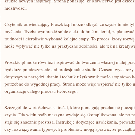
szukać nowych inspiracji. Strona pokazuje, że krawiectwo jest dziedz
możliwości.
Czytelnik odwiedzający Proszkic.pl może odkryć, że szycie to nie tyl
myślenia. Trzeba wyobrazić sobie efekt, dobrać materiał, zaplanować
trudności i cierpliwie wykonać kolejne etapy. To proces, który rozwij
może wpływać nie tylko na praktyczne zdolności, ale też na kreatyw
Proszkic.pl może również inspirować do tworzenia własnej małej pra
być duże pomieszczenie ani profesjonalne studio. Czasem wystarczy
dotyczącym narzędzi, tkanin i technik użytkownik może stopniowo 
potrzebne do wygodnej pracy. Strona może więc wspierać nie tylko n
organizację całego procesu twórczego.
Szczególnie wartościowe są treści, które pomagają przełamać począ
szycia. Dla wielu osób maszyna wydaje się skomplikowana, ale po p
staje się znacznie prostsza. Instrukcje dotyczące nawlekania, prowad
czy rozwiązywania typowych problemów mogą sprawić, że początku