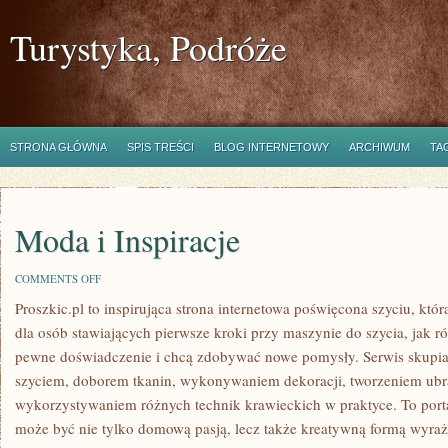
Turystyka, Podróże
STRONA GŁÓWNA
SPIS TREŚCI
BLOG INTERNETOWY
ARCHIWUM
TA
Moda i Inspiracje
ON
COMMENTS OFF
MODA
Proszkic.pl to inspirująca strona internetowa poświęcona szyciu, któ
I
INSPIRACJE
dla osób stawiających pierwsze kroki przy maszynie do szycia, jak ró
pewne doświadczenie i chcą zdobywać nowe pomysły. Serwis skupia
szyciem, doborem tkanin, wykonywaniem dekoracji, tworzeniem ubr
wykorzystywaniem różnych technik krawieckich w praktyce. To portal
może być nie tylko domową pasją, lecz także kreatywną formą wyraż