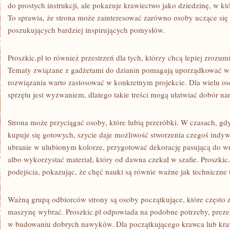
do prostych instrukcji, ale pokazuje krawiectwo jako dziedzinę, w k
To sprawia, że strona może zainteresować zarówno osoby uczące się 
poszukujących bardziej inspirujących pomysłów.
Proszkic.pl to również przestrzeń dla tych, którzy chcą lepiej zrozum
Tematy związane z gadżetami do dzianin pomagają uporządkować wi
rozwiązania warto zastosować w konkretnym projekcie. Dla wielu 
sprzętu jest wyzwaniem, dlatego takie treści mogą ułatwiać dobór nar
Strona może przyciągać osoby, które lubią przeróbki. W czasach, gd
kupuje się gotowych, szycie daje możliwość stworzenia czegoś indy
ubranie w ulubionym kolorze, przygotować dekorację pasującą do wnę
albo wykorzystać materiał, który od dawna czekał w szafie. Proszkic
podejścia, pokazując, że chęć nauki są równie ważne jak techniczne 
Ważną grupą odbiorców strony są osoby początkujące, które często z
maszynę wybrać. Proszkic.pl odpowiada na podobne potrzeby, preze
w budowaniu dobrych nawyków. Dla początkującego krawca lub kra