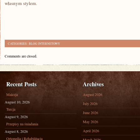
własnym stylem.
CATEGORIES:
BLOG INTERNETOWY
Comments are closed.
Recent Posts
Archives
Malezja
August 2026
August 10, 2026
July 2026
Turcja
June 2026
August 9, 2026
May 2026
Przepisy na śniadania
April 2026
August 8, 2026
Ortopedia i Rehabilitacja
March 2026