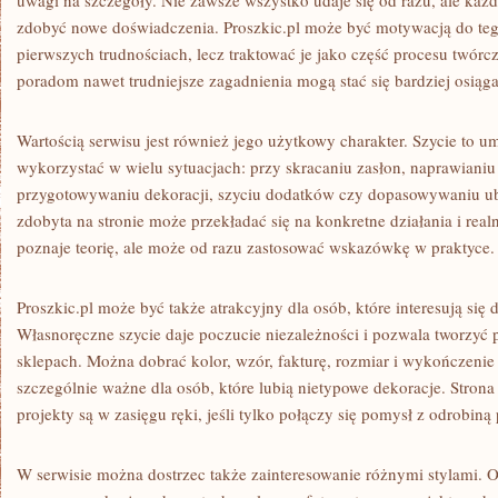
uwagi na szczegóły. Nie zawsze wszystko udaje się od razu, ale każ
zdobyć nowe doświadczenia. Proszkic.pl może być motywacją do teg
pierwszych trudnościach, lecz traktować je jako część procesu twór
poradom nawet trudniejsze zagadnienia mogą stać się bardziej osiąga
Wartością serwisu jest również jego użytkowy charakter. Szycie to u
wykorzystać w wielu sytuacjach: przy skracaniu zasłon, naprawianiu
przygotowywaniu dekoracji, szyciu dodatków czy dopasowywaniu ub
zdobyta na stronie może przekładać się na konkretne działania i realn
poznaje teorię, ale może od razu zastosować wskazówkę w praktyce.
Proszkic.pl może być także atrakcyjny dla osób, które interesują si
Własnoręczne szycie daje poczucie niezależności i pozwala tworzyć 
sklepach. Można dobrać kolor, wzór, fakturę, rozmiar i wykończenie d
szczególnie ważne dla osób, które lubią nietypowe dekoracje. Stron
projekty są w zasięgu ręki, jeśli tylko połączy się pomysł z odrobiną 
W serwisie można dostrzec także zainteresowanie różnymi stylami. 