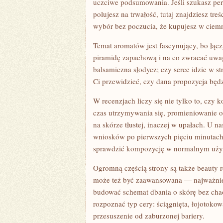
uczciwe podsumowania. Jeśli szukasz per
polujesz na trwałość, tutaj znajdziesz tr
wybór bez poczucia, że kupujesz w ciem
Temat aromatów jest fascynujący, bo łąc
piramidę zapachową i na co zwracać uwag
balsamiczna słodycz; czy serce idzie w st
Ci przewidzieć, czy dana propozycja będ
W recenzjach liczy się nie tylko to, czy 
czas utrzymywania się, promieniowanie or
na skórze tłustej, inaczej w upałach. U n
wniosków po pierwszych pięciu minutach.
sprawdzić kompozycję w normalnym uży
Ogromną częścią strony są także beauty r
może też być zaawansowana — najważnie
budować schemat dbania o skórę bez cha
rozpoznać typ cery: ściągnięta, łojotoko
przesuszenie od zaburzonej bariery.