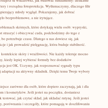
stajesz tu wskazówki, jak budować fundamenty: delikatne
ery i rozsądna fotoprotekcja. Wytłumaczymy, dlaczego filtr
 wspierający młody wygląd. Pokazujemy, jak dobrać
yło bezproblemowe, a nie irytujące.
problemach skórnych, które dotykają wielu osób: wypryski,
st straszyć i obiecywać cuda, podchodzimy do tego z
 bo potrzebuje czasu. Dlatego u nas dowiesz się, jak
je i jak prowadzić pielęgnację, która buduje stabilność.
kontekście skóry i wrażliwości. Nie każdy toleruje mocno
, kiedy lepiej wybierać formuły bez dodatków
ycja jest OK. Uczymy, jak rozpoznawać sygnały typu
ej adaptacji na aktywny składnik. Dzięki temu Twoje wybory
miejsce zarówno dla osób, które dopiero zaczynają, jak i dla
um i kosmetyków. Jeśli jesteś na początku, dostaniesz
testować, jak czytać skład, jak układać rutynę. Jeśli jesteś
zy, porównania i szczegóły, które pomagają w doszlifowaniu