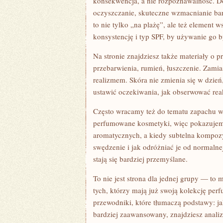
konsekwencja, a nie rozpoznawalność. Do
oczyszczanie, skuteczne wzmacnianie bari
to nie tylko „na plażę”, ale też element
konsystencję i typ SPF, by używanie go b
Na stronie znajdziesz także materiały o 
przebarwienia, rumień, łuszczenie. Zamia
realizmem. Skóra nie zmienia się w dzień,
ustawić oczekiwania, jak obserwować reakc
Często wracamy też do tematu zapachu w 
perfumowane kosmetyki, więc pokazujemy
aromatycznych, a kiedy subtelna kompoz
swędzenie i jak odróżniać je od normaln
stają się bardziej przemyślane.
To nie jest strona dla jednej grupy — to 
tych, którzy mają już swoją kolekcję perf
przewodniki, które tłumaczą podstawy: jak 
bardziej zaawansowany, znajdziesz anali