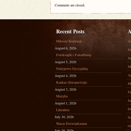
Comments are closed.
Recent Posts
A
Miłosne Inspiracje
A
August 6, 2026
Ju
Fotoksiążki i Fotoalbumy
Ju
August 5, 2026
M
Nietypowe Dyscypliny
Ap
August 4, 2026
Kaukaz (Europa/Azja)
M
August 3, 2026
Fe
Muzyka
Ja
August 1, 2026
D
Literatura
July 30, 2026
N
Wasze Doświadczenia
Oc
July 28, 2026