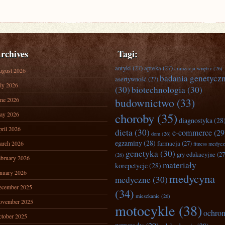
rchives
Tagi:
antyki
(27)
apteka
(27)
aranżacja wnętrz
(26)
ugust 2026
badania genetycz
asertywność
(27)
ly 2026
(30)
biotechnologia
(30)
ne 2026
budownictwo
(33)
ay 2026
choroby
(35)
diagnostyka
(28
ril 2026
dieta
(30)
e-commerce
(29
dom
(26)
egzaminy
(28)
farmacja
(27)
arch 2026
fitness medyc
genetyka
(30)
gry edukacyjne
(27
(26)
bruary 2026
materiały
korepetycje
(28)
nuary 2026
medycyna
medyczne
(30)
ecember 2025
(34)
mieszkanie
(26)
ovember 2025
motocykle
(38)
ochro
tober 2025