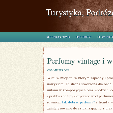
Turystyka, Podróż
STRONA GŁÓWNA
SPIS TREŚCI
BLOG INT
Perfumy vintage i w
ON
COMMENTS OFF
PERFUMY
Witaj w miejscu, w którym zapachy i prod
VINTAGE
I
nawykiem. To strona stworzona dla osób
WYCOFANE
Z
nutami w kompozycjach oraz wiedzieć, co
PRODUKCJI
i praktyczne tipy dotyczące wód perfumow
również:
Jak dobrać perfumy?
i Trendy w 
zainteresowanie do sztuki zapachu z prakt