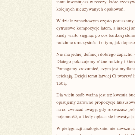
temu inwestujesz w rzeczy, które rzeczywi
kolejnych nieużywanych opakowań.
W dziale zapachowym często poruszamy t
cytrusowe kompozycje latem, a inaczej a
kiedy warto sięgnąć po coś bardziej ston
rodzinne uroczystości i o tym, jak dopas
Nie ma jednej definicji dobrego zapachu 
Dlatego pokazujemy różne rodziny i kier
Pomagamy zrozumieć, czym jest mydlaność
uciekają. Dzięki temu łatwiej Ci tworzyć 
Tobą.
Dla wielu osób ważna jest też kwestia budż
opisujemy zarówno propozycje luksusowe,
na co zwracać uwagę, gdy rozważasz pró
pojemność, a kiedy opłaca się inwestycja
W pielęgnacji analogicznie: nie zawsze n