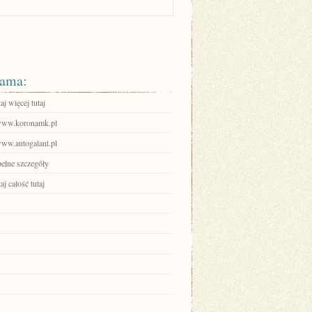
ama:
aj więcej tutaj
/www.koronamk.pl
www.autogalant.pl
pełne szczegóły
aj całość tutaj