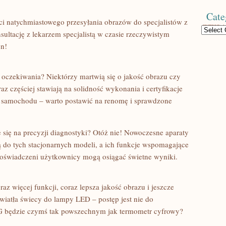
Cate
ści natychmiastowego przesyłania obrazów do specjalistów z
Categories
sultację z lekarzem specjalistą w czasie rzeczywistym
on!
oczekiwania? Niektórzy martwią się o jakość obrazu czy
z częściej stawiają na solidność wykonania i certyfikacje
o samochodu – warto postawić na renomę i sprawdzone
e się na precyzji diagnostyki? Otóż nie! Nowoczesne aparaty
do tych stacjonarnych modeli, a ich funkcje wspomagające
 doświadczeni użytkownicy mogą osiągać świetne wyniki.
z więcej funkcji, coraz lepsza jakość obrazu i jeszcze
światła świecy do lampy LED – postęp jest nie do
G będzie czymś tak powszechnym jak termometr cyfrowy?