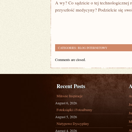
A wy? Co sądzicie o tej technologicznej
przyszłość medycyny? Podzielcie się sw
CATEGORIES:
BLOG INTERNETOWY
Comments are closed.
Recent Posts
A
Miłosne Inspiracje
A
August 6, 2026
Ju
Fotoksiążki i Fotoalbumy
Ju
August 5, 2026
M
Nietypowe Dyscypliny
Ap
August 4, 2026