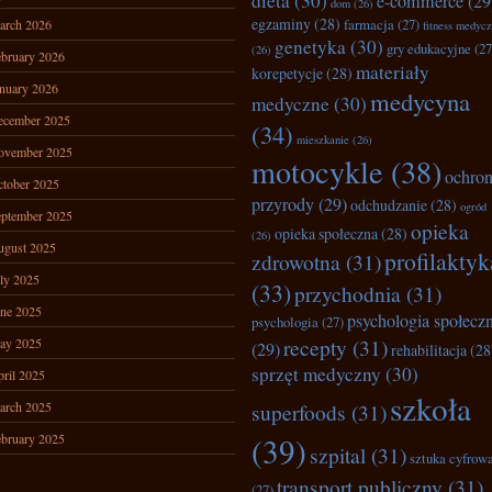
dieta
(30)
e-commerce
(29
dom
(26)
egzaminy
(28)
farmacja
(27)
arch 2026
fitness medyc
genetyka
(30)
gry edukacyjne
(27
(26)
bruary 2026
materiały
korepetycje
(28)
nuary 2026
medycyna
medyczne
(30)
ecember 2025
(34)
mieszkanie
(26)
ovember 2025
motocykle
(38)
ochro
tober 2025
przyrody
(29)
odchudzanie
(28)
ogród
ptember 2025
opieka
opieka społeczna
(28)
(26)
ugust 2025
profilaktyk
zdrowotna
(31)
ly 2025
(33)
przychodnia
(31)
ne 2025
psychologia społecz
psychologia
(27)
recepty
(31)
ay 2025
(29)
rehabilitacja
(28
sprzęt medyczny
(30)
ril 2025
szkoła
arch 2025
superfoods
(31)
bruary 2025
(39)
szpital
(31)
sztuka cyfrow
transport publiczny
(31)
(27)