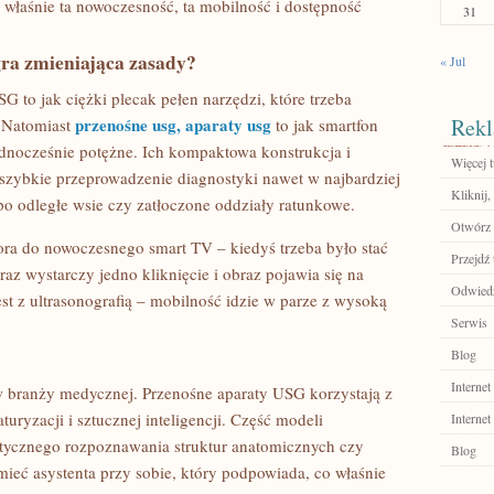
o właśnie ta nowoczesność, ta mobilność i dostępność
31
ra zmieniająca zasady?
« Jul
G to jak ciężki plecak pełen narzędzi, które trzeba
przenośne usg, aparaty usg
Rekl
. Natomiast
to jak smartfon
jednocześnie potężne. Ich kompaktowa konstrukcja i
Więcej t
szybkie przeprowadzenie diagnostyki nawet w najbardziej
Kliknij,
o odległe wsie czy zatłoczone oddziały ratunkowe.
Otwórz 
ora do nowoczesnego smart TV – kiedyś trzeba było stać
Przejdź 
az wystarczy jedno kliknięcie i obraz pojawia się na
Odwied
est z ultrasonografią – mobilność idzie w parze z wysoką
Serwis
Blog
Internet
branży medycznej. Przenośne aparaty USG korzystają z
uryzacji i sztucznej inteligencji. Część modeli
Internet
tycznego rozpoznawania struktur anatomicznych czy
Blog
ieć asystenta przy sobie, który podpowiada, co właśnie