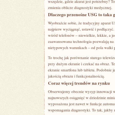
wszędzie, gdzie akurat jest potrzebny? T
zmienia oblicze diagnostyki medycznej.
Dlaczego przenośne USG to taka g
Wyobraźcie sobie, że tradycyjny aparat US
najpierw wyciągnąć, ustawić i podłączyć
wśród telefonów – niewielkie, lekkie, a 
zaawansowana technologia pozwalają na 
nietypowych warunkach – od pola walki p
To trochę jak porównanie starego telewiz
przy dużym ekranie i czekać na obraz. Ter
ekranie smartfona lub tabletu. Podobnie j
jakością obrazu i funkcjonalnością.
Coraz więcej trendów na rynku
Obserwujemy obecnie wysyp innowacji w 
najnowszych osiągnięć w dziedzinie miniat
wyposażona jest nawet w funkcje automa
wspomagania diagnostyki. To tak, jakby m