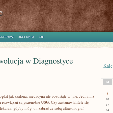
e
ERNETOWY
ARCHIWUM
TAGI
olucja w Diagnostyce
Kale
M
3
pędzi jak szalona, medycyna nie pozostaje w tyle. Jednym z
10
przenośne USG
ch rozwiązań są
. Czy zastanawialiście się
17
lekarza, gdyby mógł on zabrać ze sobą ultrasonograf
24