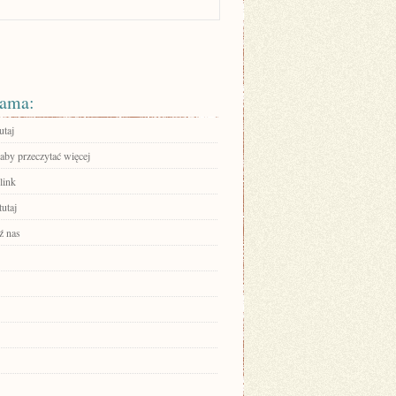
ama:
utaj
 aby przeczytać więcej
link
tutaj
ź nas