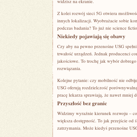
widzisz na ekranie.
Z kolei rozwój sieci 5G otwiera możliwo
innych lokalizacji. Wyobrażacie sobie kon
podczas badania? To już nie science ficti
Niekiedy pojawiają się obawy
Czy aby na pewno przenośne USG spełni 
trwałość urządzeń. Jednak producenci cora
jakościowe. To trochę jak wybór dobreg
rozwiązania.
Kolejne pytanie: czy mobilność nie odbij
USG oferują rozdzielczość porównywalną 
pracę lekarza sprawiają, że nawet mniej
Przyszłość bez granic
Widzimy wyraźnie kierunek rozwoju – cora
większa dostępność. To jak przejście od 
zatrzymania. Może kiedyś przenośne US