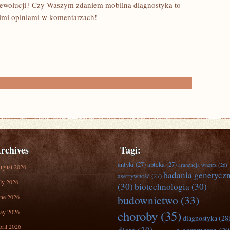
 rewolucji? Czy Waszym zdaniem mobilna diagnostyka to
oimi opiniami w komentarzach!
rchives
Tagi:
antyki
(27)
apteka
(27)
aranżacja wnętrz
(26)
ugust 2026
badania genetycz
asertywność
(27)
ly 2026
(30)
biotechnologia
(30)
ne 2026
budownictwo
(33)
ay 2026
choroby
(35)
diagnostyka
(28
ril 2026