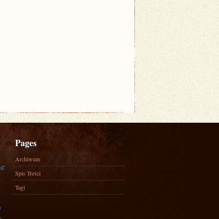
Pages
Archiwum
ne
Spis Treści
Tagi
)