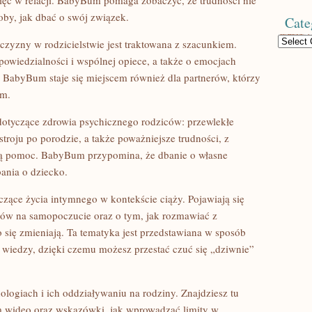
pięć w relacji. BabyBum pomaga zobaczyć, że trudności nie
oby, jak dbać o swój związek.
Cate
Categories
czyzny w rodzicielstwie jest traktowana z szacunkiem.
dpowiedzialności i wspólnej opiece, a także o emocjach
BabyBum staje się miejscem również dla partnerów, którzy
em.
dotyczące zdrowia psychicznego rodziców: przewlekłe
troju po porodzie, a także poważniejsze trudności, z
lną pomoc. BabyBum przypomina, że dbanie o własne
bania o dziecko.
zące życia intymnego w kontekście ciąży. Pojawiają się
ów na samopoczucie oraz o tym, jak rozmawiać z
 się zmieniają. Ta tematyka jest przedstawiana w sposób
 wiedzy, dzięki czemu możesz przestać czuć się „dziwnie”
logiach i ich oddziaływaniu na rodziny. Znajdziesz tu
m wideo oraz wskazówki, jak wprowadzać limity w