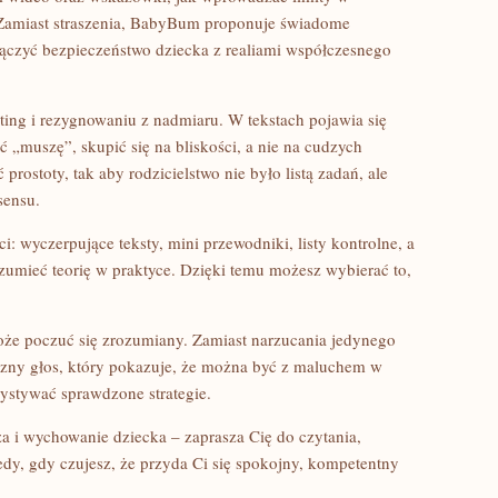
. Zamiast straszenia, BabyBum proponuje świadome
łączyć bezpieczeństwo dziecka z realiami współczesnego
ing i rezygnowaniu z nadmiaru. W tekstach pojawia się
ć „muszę”, skupić się na bliskości, a nie na cudzych
stoty, tak aby rodzicielstwo nie było listą zadań, ale
sensu.
: wyczerpujące teksty, mini przewodniki, listy kontrolne, a
rozumieć teorię w praktyce. Dzięki temu możesz wybierać to,
oże poczuć się zrozumiany. Zamiast narzucania jedynego
czny głos, który pokazuje, że można być z maluchem w
zystywać sprawdzone strategie.
 i wychowanie dziecka – zaprasza Cię do czytania,
edy, gdy czujesz, że przyda Ci się spokojny, kompetentny