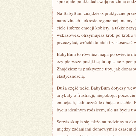
spokojnie poukładać swoją rodzinną codz
Na BabyBum znajdziesz praktyczne przewo
narodzinach i okresie regeneracji mamy
ciele i sferze emocji kobiety, a także pr
wskazówek, otrzymujesz krok po kroku w
przeczytać, wrócić do nich i zastosować
BabyBum to również mapa po świecie ni
czy pierwsze posiłki są tu opisane z per
Znajdziesz tu praktyczne tipy, jak dopaso
elastycznością.
Duża część treści BabyBum dotyczy wewnę
artykuły o frustracji, niepokoju, poczuc
emocjach, jednocześnie dbając o siebie. 
byciu idealnym rodzicem, ale na byciu 
Serwis skupia się także na rodzinnym ek
między zadaniami domowymi a czasem dla 