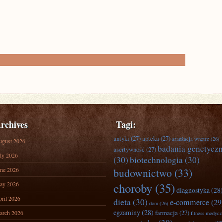
rchives
Tagi:
antyki
(27)
apteka
(27)
aranżacja wnętrz
(26)
ugust 2026
badania genetycz
asertywność
(27)
ly 2026
(30)
biotechnologia
(30)
ne 2026
budownictwo
(33)
ay 2026
choroby
(35)
diagnostyka
(28
ril 2026
dieta
(30)
e-commerce
(29
dom
(26)
egzaminy
(28)
farmacja
(27)
arch 2026
fitness medyc