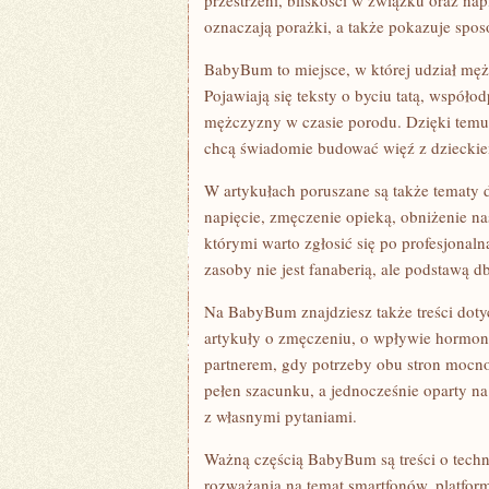
przestrzeni, bliskości w związku oraz na
oznaczają porażki, a także pokazuje spos
BabyBum to miejsce, w której udział męż
Pojawiają się teksty o byciu tatą, współo
mężczyzny w czasie porodu. Dzięki temu 
chcą świadomie budować więź z dziecki
W artykułach poruszane są także tematy 
napięcie, zmęczenie opieką, obniżenie nas
którymi warto zgłosić się po profesjona
zasoby nie jest fanaberią, ale podstawą d
Na BabyBum znajdziesz także treści dotyc
artykuły o zmęczeniu, o wpływie hormon
partnerem, gdy potrzeby obu stron mocno
pełen szacunku, a jednocześnie oparty na
z własnymi pytaniami.
Ważną częścią BabyBum są treści o techno
rozważania na temat smartfonów, platfor