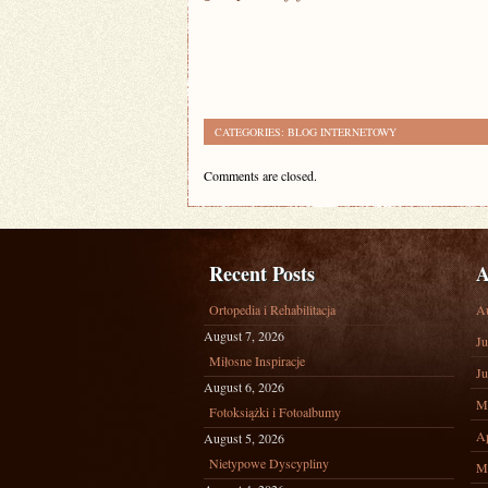
CATEGORIES:
BLOG INTERNETOWY
Comments are closed.
Recent Posts
A
Ortopedia i Rehabilitacja
A
August 7, 2026
Ju
Miłosne Inspiracje
Ju
August 6, 2026
M
Fotoksiążki i Fotoalbumy
Ap
August 5, 2026
Nietypowe Dyscypliny
M