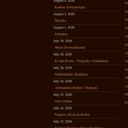
August 4, 2026
Fe
Kaukaz (Europa/Azja)
Ja
August 3, 2026
D
Muzyka
August 1, 2026
N
Literatura
Oc
July 30, 2026
Se
Wasze Doświadczenia
A
July 28, 2026
Escape Room – Przygody z Zamknięcia
Ju
July 28, 2026
Ju
Odchudzanie i Redukcja
M
July 26, 2026
Ap
Afrykańskie Kultury i Tradycje
M
July 25, 2026
Styl z Orłem
Fe
July 24, 2026
Naprawy Krok po Kroku
July 23, 2026
Kuchnie Świata w Wersji Roślinnej