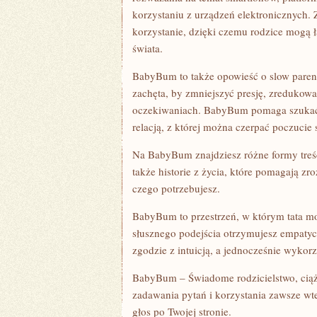
korzystaniu z urządzeń elektronicznych
korzystanie, dzięki czemu rodzice mogą 
świata.
BabyBum to także opowieść o slow parent
zachęta, by zmniejszyć presję, zredukowa
oczekiwaniach. BabyBum pomaga szukać pro
relacją, z której można czerpać poczucie 
Na BabyBum znajdziesz różne formy treści
także historie z życia, które pomagają z
czego potrzebujesz.
BabyBum to przestrzeń, w którym tata m
słusznego podejścia otrzymujesz empaty
zgodzie z intuicją, a jednocześnie wykor
BabyBum – Świadome rodzicielstwo, ciąża
zadawania pytań i korzystania zawsze wt
głos po Twojej stronie.