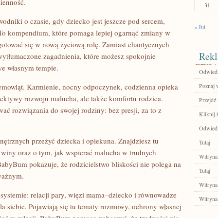
ienność.
31
dniki o czasie, gdy dziecko jest jeszcze pod sercem,
« Jul
. To kompendium, które pomaga lepiej ogarnąć zmiany w
zygotować się w nową życiową rolę. Zamiast chaotycznych
Rekl
ytłumaczone zagadnienia, które możesz spokojnie
 we własnym tempie.
Odwiedź
emowląt. Karmienie, nocny odpoczynek, codzienna opieka
Poznaj 
spektywy rozwoju malucha, ale także komfortu rodzica.
Przejdź 
wać rozwiązania do swojej rodziny: bez presji, za to z
Kliknij t
Odwied
trznych przeżyć dziecka i opiekuna. Znajdziesz tu
Tutaj
iu winy oraz o tym, jak wspierać malucha w trudnych
Witryna
BabyBum pokazuje, że rodzicielstwo bliskości nie polega na
Tutaj
uważnym.
Witryna
osystemie: relacji pary, więzi mama–dziecko i równowadze
Witryna
siebie. Pojawiają się tu tematy rozmowy, ochrony własnej