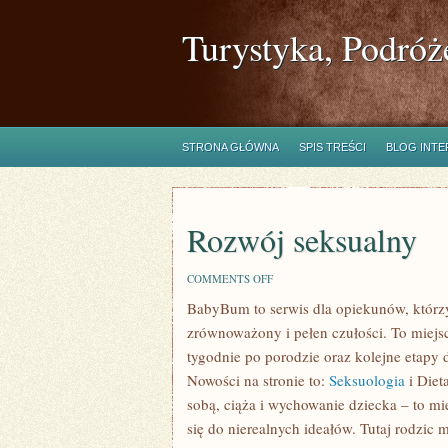
Turystyka, Podróż
STRONA GŁÓWNA
SPIS TREŚCI
BLOG INT
Rozwój seksualny
ON
COMMENTS OFF
ROZWÓJ
BabyBum to serwis dla opiekunów, którz
SEKSUALNY
zrównoważony i pełen czułości. To miejsc
tygodnie po porodzie oraz kolejne etapy 
Nowości na stronie to:
Seksuologia
i Diet
sobą, ciąża i wychowanie dziecka – to mi
się do nierealnych ideałów. Tutaj rodzic 