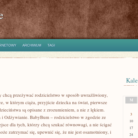
e
ERNETOWY
ARCHIWUM
TAGI
Kale
y chcą przeżywać rodzicielstwo w sposób uwrażliwiony,
M
e, w którym ciąża, przyjście dziecka na świat, pierwsze
dzieciństwa są opisane z zrozumieniem, a nie z lękiem.
3
a i Odżywianie. BabyBum – rodzicielstwo w zgodzie ze
10
ejsce dla tych, którzy chcą szukać równowagi, a nie ścigać
17
może zatrzymać się, upewnić się, że nie jest osamotniony, i
24