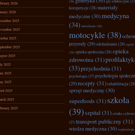
genetyka
(30)
gry edukacyjne
(27
(26)
bruary 2026
materiały
korepetycje
(28)
nuary 2026
medycyna
medyczne
(30)
ecember 2025
(34)
mieszkanie
(26)
ovember 2025
motocykle
(38)
ochro
tober 2025
przyrody
(29)
odchudzanie
(28)
ogród
ptember 2025
opieka
opieka społeczna
(28)
(26)
ugust 2025
profilaktyk
zdrowotna
(31)
ly 2025
(33)
przychodnia
(31)
ne 2025
psychologia społecz
psychologia
(27)
recepty
(31)
ay 2025
(29)
rehabilitacja
(28
sprzęt medyczny
(30)
ril 2025
szkoła
arch 2025
superfoods
(31)
bruary 2025
(39)
szpital
(31)
sztuka cyfrow
transport publiczny
(31)
(27)
wiedza medyczna
(30)
wyposażenie