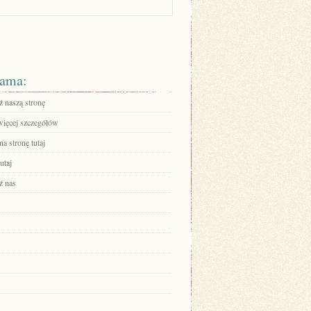
ama:
 naszą stronę
więcej szczegółów
na stronę tutaj
utaj
ź nas