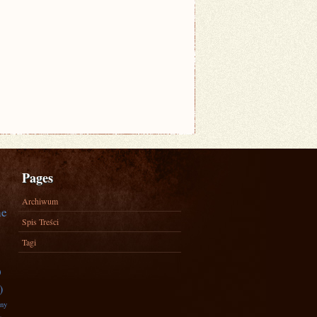
Pages
Archiwum
ne
Spis Treści
Tagi
)
)
zny