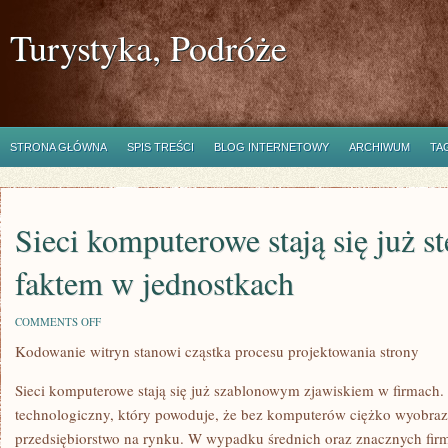
Turystyka, Podróże
STRONA GŁÓWNA
SPIS TREŚCI
BLOG INTERNETOWY
ARCHIWUM
TA
Sieci komputerowe stają się już 
faktem w jednostkach
ON
COMMENTS OFF
SIECI
Kodowanie witryn stanowi cząstka procesu projektowania strony
KOMPUTEROWE
STAJĄ
SIĘ
Sieci komputerowe stają się już szablonowym zjawiskiem w firmach.
JUŻ
STEREOTYPOWYM
technologiczny, który powoduje, że bez komputerów ciężko wyobrazi
FAKTEM
przedsiębiorstwo na rynku. W wypadku średnich oraz znacznych firm 
W