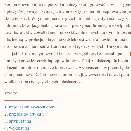
JEDNOSTKACH
komputerowe, które na początku należy skonfigurować, a w następne
opiekę. W pewnych sytuacjach konieczny jest termin naprawa kom
skład tej sieci. W tym momencie przed firmami staje dylemat, czy za
informatyków, jacy będą sprawowali pieczę nad firmowym ekwipunk
również archiwizowali dane – odzyskiwanie danych londyn. To ostatn
niezbędną w profesjonalnych przedsiębiorstwach, albowiem utrata 
do poważnych tarapatów i strat na setki tysięcy złotych. Utrzymani
jest jednak nie małym wydatkiem, w szczególności z powodu pensji j
branży, sprawdź serwis laptopow londyn. Tutaj z odsieczą dla biedni
okazać podmioty oferujące konserwację wyposażenia w przedsiębiors
abonamentową. Dać to może ekonomizacji w wysokości nawet paru i
wielkich firm) tysięcy złotych miesięcznie.
źródło:
———————————
1.
http://azumino-trout.com
2.
przejdź do artykułu
3.
artykuł tutaj
4.
wejdź tutaj