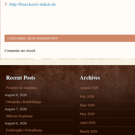
5.
http://baeckerei-mikat.de
CATEGORIES:
BLOG INTERNETOWY
Comments are closed.
Recent Posts
Archives
Przepisy na śniadania
August 2026
August 8, 2026
July 2026
Ortopedia i Rehabilitacja
June 2026
August 7, 2026
May 2026
Miłosne Inspiracje
April 2026
August 6, 2026
Fotoksiążki i Fotoalbumy
March 2026