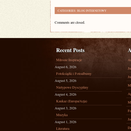
CATEGORIES:
BLOG INTERNETOWY
Comments are closed.
Recent Posts
A
Miłosne Inspiracje
A
August 6, 2026
Ju
Fotoksiążki i Fotoalbumy
Ju
August 5, 2026
M
Nietypowe Dyscypliny
Ap
August 4, 2026
Kaukaz (Europa/Azja)
M
August 3, 2026
Fe
Muzyka
Ja
August 1, 2026
D
Literatura