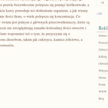
31
e prawie bezzwłocznie polepsza się pamięć krótkotrwała, a
icie kawy powoduje też dotlenienie organizm, a jak wiemy
« Jul
e ilości tlenu, o wiele polepsza się koncentracja. Co
świata jest jednym z głównych przeciwutleniaczy, które są
Rekl
iecie nie uwzględniają zanadto kolosalnej ilości owoców i
arto wspomnieć też o tym, że przyczynia się o
Zobacz w
iom chorobom, takim jak cukrzyca, kamica żółciowa, a
Przeczyt
wotworów.
Zobacz 
Kliknij
Odwiedź
Witryna
Strona
Portal
WWW
Blog