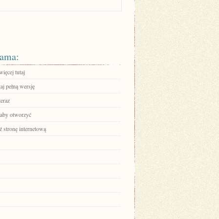
ama:
ięcej tutaj
aj pełną wersję
teraz
, aby otworzyć
 stronę internetową