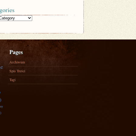
gories
Pages
Archiwum
ne
Spis Treści
Tagi
)
)
zny
)