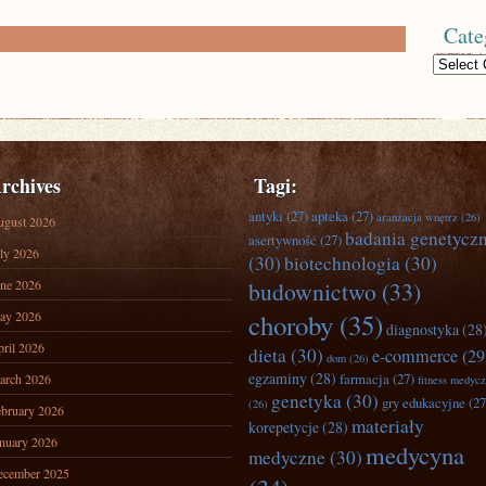
Cate
Categories
rchives
Tagi:
antyki
(27)
apteka
(27)
aranżacja wnętrz
(26)
ugust 2026
badania genetycz
asertywność
(27)
ly 2026
(30)
biotechnologia
(30)
ne 2026
budownictwo
(33)
ay 2026
choroby
(35)
diagnostyka
(28
ril 2026
dieta
(30)
e-commerce
(29
dom
(26)
egzaminy
(28)
farmacja
(27)
arch 2026
fitness medyc
genetyka
(30)
gry edukacyjne
(27
(26)
bruary 2026
materiały
korepetycje
(28)
nuary 2026
medycyna
medyczne
(30)
ecember 2025