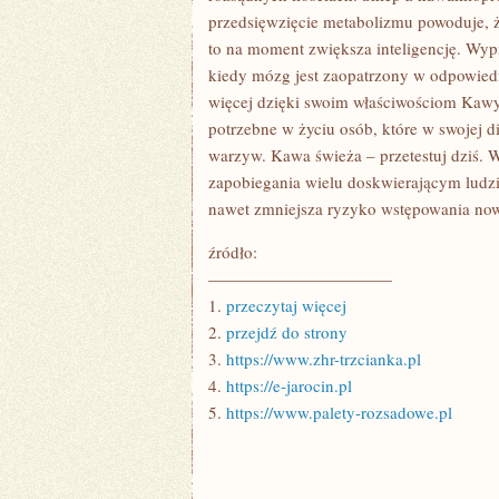
przedsięwzięcie metabolizmu powoduje, ż
to na moment zwiększa inteligencję. Wyp
kiedy mózg jest zaopatrzony w odpowiedni
więcej dzięki swoim właściwościom Kawy 
potrzebne w życiu osób, które w swojej d
warzyw. Kawa świeża – przetestuj dziś. W
zapobiegania wielu doskwierającym ludz
nawet zmniejsza ryzyko wstępowania no
źródło:
———————————
1.
przeczytaj więcej
2.
przejdź do strony
3.
https://www.zhr-trzcianka.pl
4.
https://e-jarocin.pl
5.
https://www.palety-rozsadowe.pl