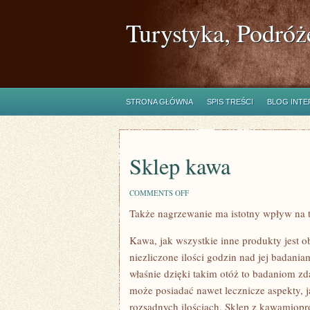
Turystyka, Podróż
STRONA GŁÓWNA
SPIS TREŚCI
BLOG INT
Sklep kawa
ON
COMMENTS OFF
SKLEP
Także nagrzewanie ma istotny wpływ na 
KAWA
Kawa, jak wszystkie inne produkty jest o
niezliczone ilości godzin nad jej badani
właśnie dzięki takim otóż to badaniom z
może posiadać nawet lecznicze aspekty, 
rozsądnych ilościach. Sklep z kawamiopr