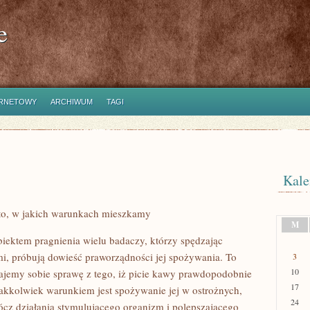
e
ERNETOWY
ARCHIWUM
TAGI
Kale
to, w jakich warunkach mieszkamy
M
biektem pragnienia wielu badaczy, którzy spędzając
ami, próbują dowieść praworządności jej spożywania. To
3
10
dajemy sobie sprawę z tego, iż picie kawy prawdopodobnie
17
jakkolwiek warunkiem jest spożywanie jej w ostrożnych,
24
ócz działania stymulującego organizm i polepszającego