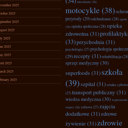
(34)
mieszkanie
(26)
ovember 2025
motocykle
(38)
ochro
tober 2025
przyrody
(29)
odchudzanie
(28)
ogród
ptember 2025
opieka
opieka społeczna
(28)
(26)
ugust 2025
profilaktyk
zdrowotna
(31)
ly 2025
(33)
przychodnia
(31)
ne 2025
psychologia społecz
psychologia
(27)
recepty
(31)
ay 2025
(29)
rehabilitacja
(28
sprzęt medyczny
(30)
ril 2025
szkoła
arch 2025
superfoods
(31)
bruary 2025
(39)
szpital
(31)
sztuka cyfrow
transport publiczny
(31)
(27)
wiedza medyczna
(30)
wyposażenie
zajęcia
zabawa
(27)
wnętrz
(26)
dodatkowe
(31)
zdrowe
zdrowie
żywienie
(31)