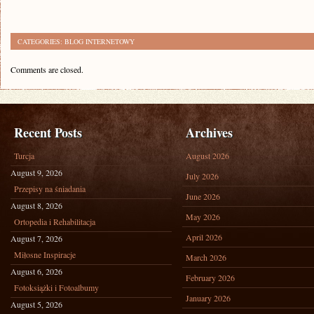
CATEGORIES:
BLOG INTERNETOWY
Comments are closed.
Recent Posts
Archives
Turcja
August 2026
August 9, 2026
July 2026
Przepisy na śniadania
June 2026
August 8, 2026
May 2026
Ortopedia i Rehabilitacja
April 2026
August 7, 2026
Miłosne Inspiracje
March 2026
August 6, 2026
February 2026
Fotoksiążki i Fotoalbumy
January 2026
August 5, 2026