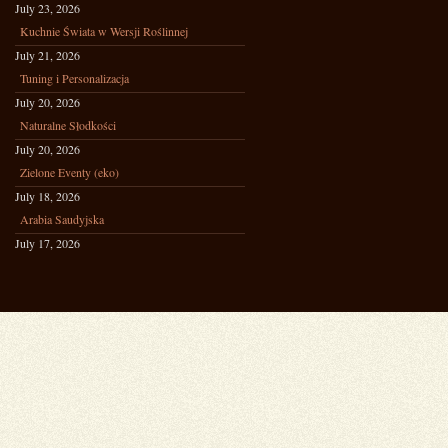
July 23, 2026
Kuchnie Świata w Wersji Roślinnej
July 21, 2026
Tuning i Personalizacja
July 20, 2026
Naturalne Słodkości
July 20, 2026
Zielone Eventy (eko)
July 18, 2026
Arabia Saudyjska
July 17, 2026