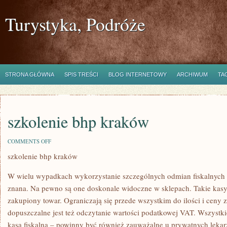
Turystyka, Podróże
STRONA GŁÓWNA
SPIS TREŚCI
BLOG INTERNETOWY
ARCHIWUM
TA
szkolenie bhp kraków
ON
COMMENTS OFF
SZKOLENIE
szkolenie bhp kraków
BHP
KRAKÓW
W wielu wypadkach wykorzystanie szczególnych odmian fiskalnych 
znana. Na pewno są one doskonale widoczne w sklepach. Takie kasy fi
zakupiony towar. Ograniczają się przede wszystkim do ilości i ceny
dopuszczalne jest też odczytanie wartości podatkowej VAT. Wszystkie 
kasa fiskalna – powinny być również zauważalne u prywatnych lekarz