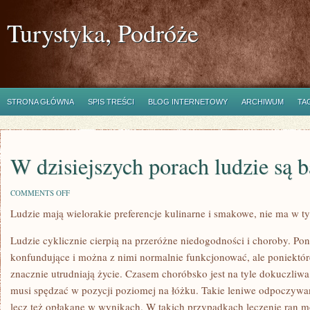
Turystyka, Podróże
STRONA GŁÓWNA
SPIS TREŚCI
BLOG INTERNETOWY
ARCHIWUM
TA
W dzisiejszych porach ludzie są 
ON
COMMENTS OFF
W
Ludzie mają wielorakie preferencje kulinarne i smakowe, nie ma w 
DZISIEJSZYCH
PORACH
LUDZIE
Ludzie cyklicznie cierpią na przeróżne niedogodności i choroby. Poni
SĄ
BARDZO
konfundujące i można z nimi normalnie funkcjonować, ale poniektóre
ZABIEGANI
znacznie utrudniają życie. Czasem choróbsko jest na tyle dokuczliwa
musi spędzać w pozycji poziomej na łóżku. Takie leniwe odpoczywani
lecz też opłakane w wynikach. W takich przypadkach leczenie ran mo