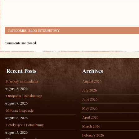
CATEGORIES:
BLOG INTERNETOWY
Comments are closed.
Recent Posts
Archives
Przepisy na śniadania
August 2026
August 8, 2026
July 2026
Ortopedia i Rehabilitacja
June 2026
August 7, 2026
May 2026
Miłosne Inspiracje
April 2026
August 6, 2026
Fotoksiążki i Fotoalbumy
March 2026
August 5, 2026
February 2026