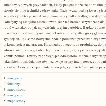
aniżeli w typowych przypadkach, kiedy pacjent może się normalnie
stosuje się inne techniki uzdrawiania. Nadzwyczaj ważką kwestią je
się odleżyn. Dzieje się tak nagminnie w wypadkach długotrwałego s
Odleżyny są nie tylko nieefektowne, lecz też bardzo krzywdzące dla p
robić wszystko, by jak najwcześniejszej im zapobiec. Bardzo dobrze
przeciwodleżynowe. Są one wręcz koniecznością, dlatego są główn
sytuacjach. Tak samo korzystna będzie poduszka przeciwodleżynowa,
w komplecie z materacem. Koszt zakupu tego typu produktów, do naj
zdrowie nie ma ceny, wobec tego powinno się się wykosztować, jeśli
komuś pomóc. Towary zapobiegające odleżynom, można nabyć w spe
lekarskich. posiadają one również swoje strony internetowe, co równi
klientów. Ceny w sklepach internetowych, są dużo tańsze, niż w prz
1.
nawigacja
2.
felietony
3.
mapa strony
4.
nawigacja
5.
mapa strony