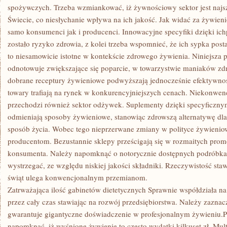
spożywczych. Trzeba wzmiankować, iż żywnościowy sektor jest najsz
Świecie, co niesłychanie wpływa na ich jakość. Jak widać za żywie
samo konsumenci jak i producenci. Innowacyjne specyfiki dzięki ich
zostało ryzyko zdrowia, z kolei trzeba wspomnieć, że ich sypka post
to niesamowicie istotne w kontekście zdrowego żywienia. Niniejsza
odnotowuje zwiększające się poparcie, w towarzystwie maniaków zd
dobrane receptury żywieniowe podwyższają jednocześnie efektywno
towary trafiają na rynek w konkurencyjniejszych cenach. Niekonwen
przechodzi również sektor odżywek. Suplementy dzięki specyficzny
odmieniają sposoby żywieniowe, stanowiąc zdrowszą alternatywę dla
sposób życia. Wobec tego nieprzerwane zmiany w polityce żywienio
producentom. Bezustannie sklepy prześcigają się w rozmaitych prom
konsumenta. Należy napomknąć o notorycznie dostępnych podróbkac
wystrzegać, ze względu niskiej jakości składniki. Rzeczywistość sta
świąt ulega konwencjonalnym przemianom.
Zatrważająca ilość gabinetów dietetycznych Sprawnie współdziała n
przez cały czas stawiając na rozwój przedsiębiorstwa. Należy zaznac
gwarantuje gigantyczne doświadczenie w profesjonalnym żywieniu
napomknąć, iż wyśnione żywienie to często wydatki kilkuset zł. Mu