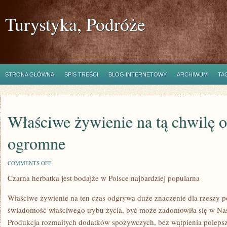
Turystyka, Podróże
STRONA GŁÓWNA
SPIS TREŚCI
BLOG INTERNETOWY
ARCHIWUM
TA
Właściwe żywienie na tą chwilę 
ogromne
ON
COMMENTS OFF
WŁAŚCIWE
Czarna herbatka jest bodajże w Polsce najbardziej popularna
ŻYWIENIE
NA
TĄ
Właściwe żywienie na ten czas odgrywa duże znaczenie dla rzeszy p
CHWILĘ
ODGRYWA
świadomość właściwego trybu życia, być może zadomowiła się w Na
OGROMNE
Produkcja rozmaitych dodatków spożywczych, bez wątpienia polep