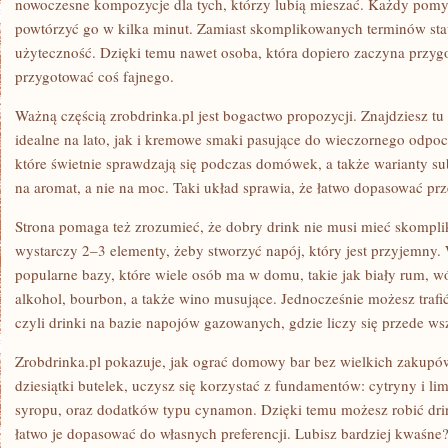
nowoczesne kompozycje dla tych, którzy lubią mieszać. Każdy pomys
powtórzyć go w kilka minut. Zamiast skomplikowanych terminów stawi
użyteczność. Dzięki temu nawet osoba, która dopiero zaczyna przyg
przygotować coś fajnego.
Ważną częścią zrobdrinka.pl jest bogactwo propozycji. Znajdziesz t
idealne na lato, jak i kremowe smaki pasujące do wieczornego odpoc
które świetnie sprawdzają się podczas domówek, a także warianty su
na aromat, a nie na moc. Taki układ sprawia, że łatwo dopasować pr
Strona pomaga też zrozumieć, że dobry drink nie musi mieć skompli
wystarczy 2–3 elementy, żeby stworzyć napój, który jest przyjemny. 
popularne bazy, które wiele osób ma w domu, takie jak biały rum, 
alkohol, bourbon, a także wino musujące. Jednocześnie możesz trafi
czyli drinki na bazie napojów gazowanych, gdzie liczy się przede ws
Zrobdrinka.pl pokazuje, jak ograć domowy bar bez wielkich zakupó
dziesiątki butelek, uczysz się korzystać z fundamentów: cytryny i li
syropu, oraz dodatków typu cynamon. Dzięki temu możesz robić drinki
łatwo je dopasować do własnych preferencji. Lubisz bardziej kwaśne