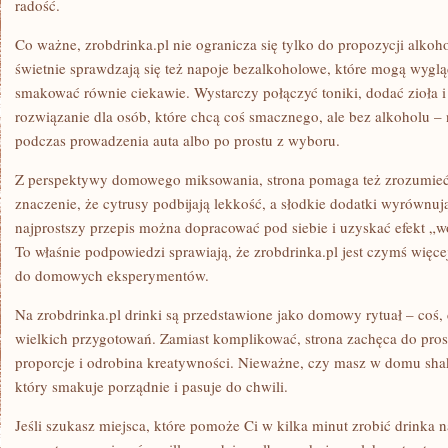
radość.
Co ważne, zrobdrinka.pl nie ogranicza się tylko do propozycji alk
świetnie sprawdzają się też napoje bezalkoholowe, które mogą wyglą
smakować równie ciekawie. Wystarczy połączyć toniki, dodać zioła i
rozwiązanie dla osób, które chcą coś smacznego, ale bez alkoholu – 
podczas prowadzenia auta albo po prostu z wyboru.
Z perspektywy domowego miksowania, strona pomaga też zrozumieć k
znaczenie, że cytrusy podbijają lekkość, a słodkie dodatki wyrównu
najprostszy przepis można dopracować pod siebie i uzyskać efekt „
To właśnie podpowiedzi sprawiają, że zrobdrinka.pl jest czymś więcej n
do domowych eksperymentów.
Na zrobdrinka.pl drinki są przedstawione jako domowy rytuał – coś
wielkich przygotowań. Zamiast komplikować, strona zachęca do pros
proporcje i odrobina kreatywności. Nieważne, czy masz w domu shaker
który smakuje porządnie i pasuje do chwili.
Jeśli szukasz miejsca, które pomoże Ci w kilka minut zrobić drinka