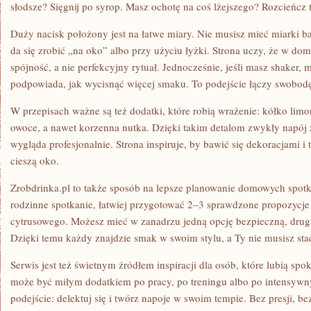
słodsze? Sięgnij po syrop. Masz ochotę na coś lżejszego? Rozcieńcz 
Duży nacisk położony jest na łatwe miary. Nie musisz mieć miarki b
da się zrobić „na oko” albo przy użyciu łyżki. Strona uczy, że w do
spójność, a nie perfekcyjny rytuał. Jednocześnie, jeśli masz shaker, 
podpowiada, jak wycisnąć więcej smaku. To podejście łączy swobodę
W przepisach ważne są też dodatki, które robią wrażenie: kółko limon
owoce, a nawet korzenna nutka. Dzięki takim detalom zwykły napój z
wygląda profesjonalnie. Strona inspiruje, by bawić się dekoracjami i
cieszą oko.
Zrobdrinka.pl to także sposób na lepsze planowanie domowych spotk
rodzinne spotkanie, łatwiej przygotować 2–3 sprawdzone propozycje
cytrusowego. Możesz mieć w zanadrzu jedną opcję bezpieczną, drugą l
Dzięki temu każdy znajdzie smak w swoim stylu, a Ty nie musisz sta
Serwis jest też świetnym źródłem inspiracji dla osób, które lubią sp
może być miłym dodatkiem po pracy, po treningu albo po intensywn
podejście: delektuj się i twórz napoje w swoim tempie. Bez presji, b