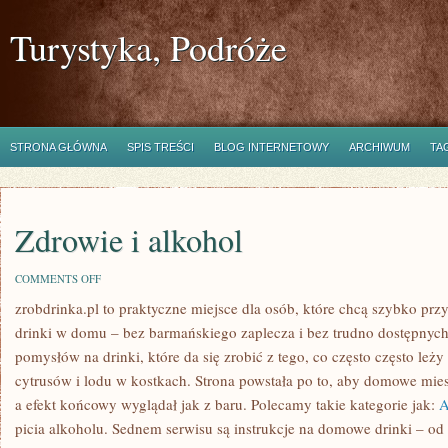
Turystyka, Podróże
STRONA GŁÓWNA
SPIS TREŚCI
BLOG INTERNETOWY
ARCHIWUM
TA
Zdrowie i alkohol
ON
COMMENTS OFF
ZDROWIE
zrobdrinka.pl to praktyczne miejsce dla osób, które chcą szybko p
I
ALKOHOL
drinki w domu – bez barmańskiego zaplecza i bez trudno dostępnych
pomysłów na drinki, które da się zrobić z tego, co często często leż
cytrusów i lodu w kostkach. Strona powstała po to, aby domowe mie
a efekt końcowy wyglądał jak z baru. Polecamy takie kategorie jak:
A
picia alkoholu. Sednem serwisu są instrukcje na domowe drinki – od 