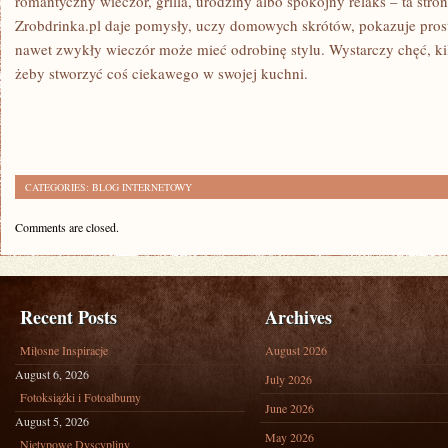
romantyczny wieczór, grilla, urodziny albo spokojny relaks – ta stron
Zrobdrinka.pl daje pomysły, uczy domowych skrótów, pokazuje proste
nawet zwykły wieczór może mieć odrobinę stylu. Wystarczy chęć, kil
żeby stworzyć coś ciekawego w swojej kuchni.
CATEGORIES:
BLOG INTERNETOWY
Comments are closed.
Recent Posts
Archives
Miłosne Inspiracje
August 2026
August 6, 2026
July 2026
Fotoksiążki i Fotoalbumy
June 2026
August 5, 2026
May 2026
Nietypowe Dyscypliny