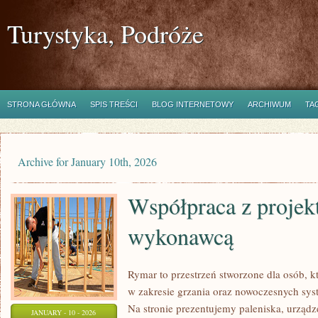
Turystyka, Podróże
STRONA GŁÓWNA
SPIS TREŚCI
BLOG INTERNETOWY
ARCHIWUM
TA
Archive for January 10th, 2026
Współpraca z projek
wykonawcą
Rymar to przestrzeń stworzone dla osób, 
w zakresie grzania oraz nowoczesnych sys
Na stronie prezentujemy paleniska, urządz
JANUARY - 10 - 2026