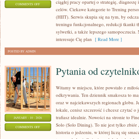
ciągłej pracy opartej o strategię, diagnozę
ON
COMMENTS OFF
celów. Ciekawe kategorie to Trening perso
TRENING
(HIIT). Serwis skupia się na tym, by odcza
PERSONALNY
treningu funkcjonalnego, redukcji tkanki t
sylwetki, a także lepszego samopoczucia. 
interesuje Cię plan
[ Read More ]
POSTED BY ADMIN
Pytania od czytelni
Witamy w miejscu, które powstało z miłośc
odkrywania. Ten dziennik smakosza to ma
oraz w najciekawszych regionach globu. J
lokale, cenisz szczerość i chcesz czytać o
trafiasz idealnie. Nowości na stronie to Fi
JANUARY - 10 - 2026
Solo (Solo Dining). To nie jest tylko zbiór
ON
COMMENTS OFF
historia o jedzeniu, w której liczą się sma
PYTANIA