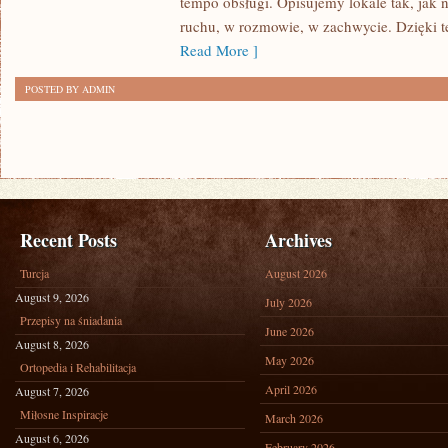
tempo obsługi. Opisujemy lokale tak, jak 
OD
ruchu, w rozmowie, w zachwycie. Dzięki t
CZYTELNIKÓW
Read More ]
POSTED BY ADMIN
Recent Posts
Archives
Turcja
August 2026
August 9, 2026
July 2026
Przepisy na śniadania
June 2026
August 8, 2026
May 2026
Ortopedia i Rehabilitacja
April 2026
August 7, 2026
Miłosne Inspiracje
March 2026
August 6, 2026
February 2026