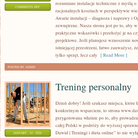
rozumiane instalacje techniczne z myślą o
ON
COMMENTS OFF
racjonalnych kosztach w perspektywie wiel
WSPÓŁPRACA
Awarie instalacji – diagnoza i naprawy i Ogr
Z
zewnętrzne. Nasza strona jest po to, aby 
PROJEKTANTEM
praktyczne wskazówki i przełożyć je na c
I
projektowe. Jeśli planujesz wznoszenie n
WYKONAWCĄ
istniejącej przestrzeni, łatwo zauważysz, że 
tylko sprzęt, lecz cały
[ Read More ]
POSTED BY ADMIN
Trening personalny
Dzień dobry! Jeśli szukasz miejsca, które ł
konkretnym wsparciem, to strona www.dawi
przygotowana właśnie po to, aby prowadzić
całej Polski w podróży do wyższej sprawno
Dawid | Treningi i dieta online” to nie wył
JANUARY - 10 - 2026