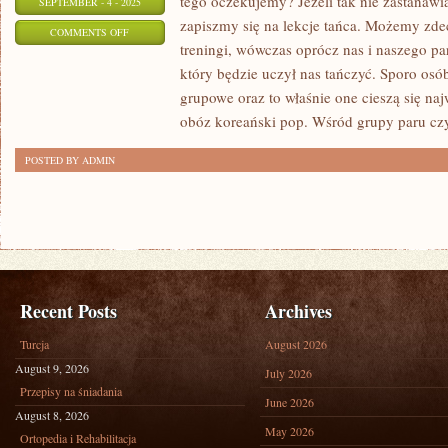
tego oczekujemy? Jeżeli tak nie zastanawia
SEPTEMBER - 4 - 2025
zapiszmy się na lekcje tańca. Możemy zd
ON
COMMENTS OFF
treningi, wówczas oprócz nas i naszego par
WSPÓŁCZEŚNIE
który będzie uczył nas tańczyć. Sporo osób
WYPOCZYWAĆ
grupowe oraz to właśnie one cieszą się na
MOŻEMY
obóz koreański pop. Wśród grupy paru czy
POSTED BY ADMIN
Recent Posts
Archives
Turcja
August 2026
August 9, 2026
July 2026
Przepisy na śniadania
June 2026
August 8, 2026
May 2026
Ortopedia i Rehabilitacja