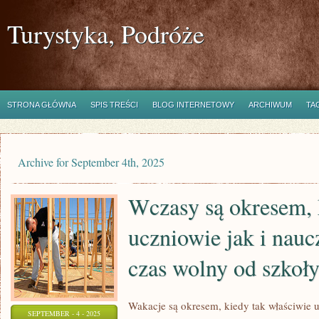
Turystyka, Podróże
STRONA GŁÓWNA
SPIS TREŚCI
BLOG INTERNETOWY
ARCHIWUM
TA
Archive for September 4th, 2025
Wczasy są okresem, 
uczniowie jak i nauc
czas wolny od szkoł
Wakacje są okresem, kiedy tak właściwie u
SEPTEMBER - 4 - 2025