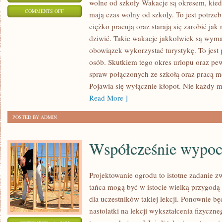
wolne od szkoły Wakacje są okresem, kie
ON
COMMENTS OFF
mają czas wolny od szkoły. To jest potrzeb
WCZASY
ciężko pracują oraz starają się zarobić jak
SĄ
dziwić. Takie wakacje jakkolwiek są wym
OKRESEM,
obowiązek wykorzystać turystykę. To jest 
KIEDY
osób. Skutkiem tego okres urlopu oraz pe
UCZNIOWIE
spraw połączonych ze szkołą oraz pracą m
Pojawia się wyłącznie kłopot. Nie każdy m
JAK
Read More ]
I
NAUCZYCIELE
POSTED BY ADMIN
MAJĄ
CZAS
Współcześnie wypo
WOLNY
OD
SZKOŁY
Projektowanie ogrodu to istotne zadanie zw
tańca mogą być w istocie wielką przygodą 
dla uczestników takiej lekcji. Ponownie b
nastolatki na lekcji wykształcenia fizyczn