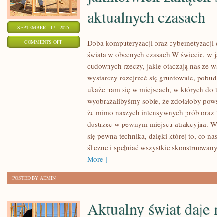
aktualnych czasach
SEPTEMBER - 17 - 2025
ON
Doba komputeryzacji oraz cybernetyzacji
COMMENTS OFF
świata w obecnych czasach W świecie, w j
DOBA
cudownych rzeczy, jakie otaczają nas ze ws
KOMPUTERYZACJI
wystarczy rozejrzeć się gruntownie, pobud
ORAZ
ukaże nam się w miejscach, w których do t
CYBERNETYZACJI
wyobrażalibyśmy sobie, że zdołałoby powst
DOCIERA
że mimo naszych intensywnych prób oraz t
W
dostrzec w pewnym miejscu atrakcyjna. Wt
JAKIKOLWIEK
się pewna technika, dzięki której to, co na
ZAKĄTEK
śliczne i spełniać wszystkie skonstruowany
ŚWIATA
More ]
W
AKTUALNYCH
POSTED BY ADMIN
CZASACH
Aktualny świat daje