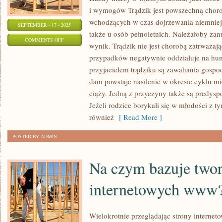
i wymogów Trądzik jest powszechną choro
wchodzących w czas dojrzewania niemniej 
SEPTEMBER - 17 - 2025
także u osób pełnoletnich. Należałoby zan
ON
COMMENTS OFF
wynik. Trądzik nie jest chorobą zatrważaj
NOWOMODNY
przypadków negatywnie oddziałuje na hu
STYL
przyjacielem trądziku są zawahania gospo
CIESZY
dam powstaje nasilenie w okresie cyklu m
SIĘ
ciąży. Jedną z przyczyny także są predysp
CHWILOWO
Jeżeli rodzice borykali się w młodości z
GIGANTYCZNĄ
również
[ Read More ]
POSTED BY ADMIN
Na czym bazuje twor
internetowych www
Wielokrotnie przeglądając strony interne