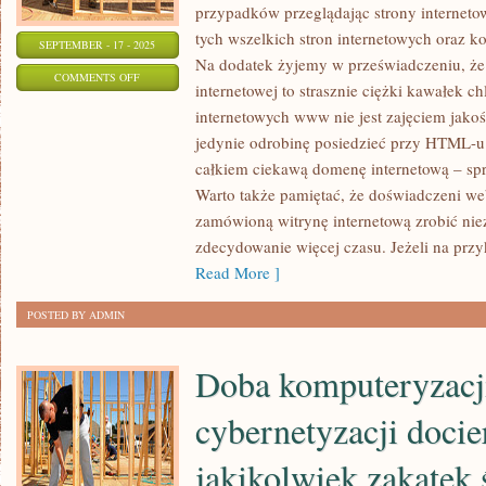
przypadków przeglądając strony internetow
tych wszelkich stron internetowych oraz ko
SEPTEMBER - 17 - 2025
Na dodatek żyjemy w przeświadczeniu, że s
ON
COMMENTS OFF
internetowej to strasznie ciężki kawałek c
NA
internetowych www nie jest zajęciem jako
CZYM
jedynie odrobinę posiedzieć przy HTML-u 
BAZUJE
całkiem ciekawą domenę internetową – spr
TWORZENIE
Warto także pamiętać, że doświadczeni we
STRON
zamówioną witrynę internetową zrobić nie
INTERNETOWYCH
zdecydowanie więcej czasu. Jeżeli na przy
WWW?
Read More ]
POSTED BY ADMIN
Doba komputeryzacj
cybernetyzacji docie
jakikolwiek zakątek 