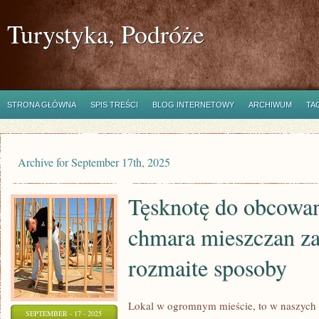
Turystyka, Podróże
STRONA GŁÓWNA
SPIS TREŚCI
BLOG INTERNETOWY
ARCHIWUM
TA
Archive for September 17th, 2025
Tęsknotę do obcowani
chmara mieszczan za
rozmaite sposoby
Lokal w ogromnym mieście, to w naszyc
SEPTEMBER - 17 - 2025