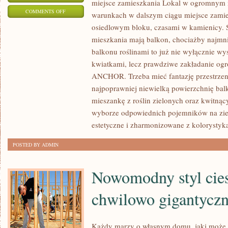
miejsce zamieszkania Lokal w ogromnym m
ON
COMMENTS OFF
warunkach w dalszym ciągu miejsce zami
TĘSKNOTĘ
osiedlowym bloku, czasami w kamienicy. S
DO
mieszkania mają balkon, chociażby najmnie
OBCOWANIA
balkonu roślinami to już nie wyłącznie wy
Z
kwiatkami, lecz prawdziwe zakładanie og
NATURĄ
ANCHOR. Trzeba mieć fantazję przestrzen
najpoprawniej niewielką powierzchnię bal
CAŁA
mieszankę z roślin zielonych oraz kwitną
CHMARA
wyborze odpowiednich pojemników na zie
MIESZCZAN
estetyczne i zharmonizowane z kolorystyk
ZASPOKAJA
NA
POSTED BY ADMIN
ROZMAITE
SPOSOBY
Nowomodny styl cies
chwilowo gigantycz
Każdy marzy o własnym domu, jaki może 