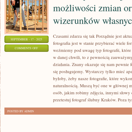
możliwości zmian or
wizerunków własnyc
Czasami zdarza się tak Porządnie jest aktu
SEPTEMBER - 17 - 2025
fotografia jest w stanie przybierać wiele f
ON
COMMENTS OFF
weźmiemy pod uwagę typ fotografii, któr
AKTUALNY
w danej chwili, to z pewnością zauważym
ŚWIAT
działania. Znany okazuje się nam pewnie fo
DAJE
się posługujemy. Wystarczy tylko mieć ap
NAM
byłoby, żeby nasze fotografie, które wyk
DUŻO
naturalnością. Muszą być one w głównej 
osób, jakim robimy zdjęcia, innymi słowy d
MOŻLIWOŚCI
przetestuj fotograf ślubny Kraków. Poza tym
ZMIAN
ORAZ
POSTED BY ADMIN
KREOWANIA
WIZERUNKÓW
WŁASNYCH