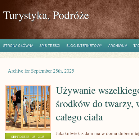
Turystyka, Podróże
STRONA GŁÓWNA
SPIS TREŚCI
BLOG INTERNETOWY
ARCHIWUM
TA
Archive for September 25th, 2025
Używanie wszelkiego
środków do twarzy, 
całego ciała
Jakakolwiek z dam ma w domu dobre mie
SEPTEMBER - 25 - 2025