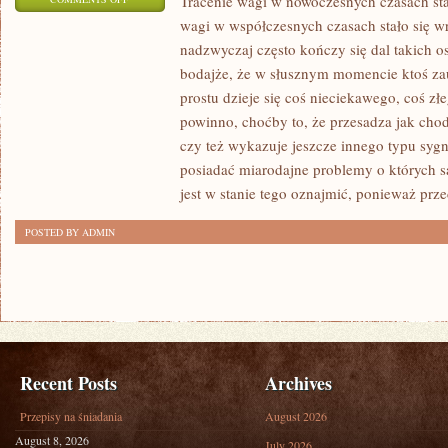
Tracenie wagi w nowoczesnych czasach sta
wagi w współczesnych czasach stało się wr
NA
nadzwyczaj często kończy się dal takich o
CAŁYM
bodajże, że w słusznym momencie ktoś zau
GLOBIE
prostu dzieje się coś nieciekawego, coś złe
LUDZIE,
powinno, choćby to, że przesadza jak chod
Z
czy też wykazuje jeszcze innego typu syg
UWAGI
posiadać miarodajne problemy o których s
NA
jest w stanie tego oznajmić, ponieważ przec
SWOJĄ
ROZMAITOŚĆ
POSTED BY ADMIN
PRZEDE
WSZYSTKIM
ODDAJĄ
SIĘ
NAJRÓŻNIEJSZYM
DZIAŁANIOM
Recent Posts
Archives
Przepisy na śniadania
August 2026
August 8, 2026
July 2026