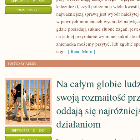
SEPTEMBER - 25 - 2025
księżniczki, czyli potrzebują wielu kwestii
ON
COMMENTS OFF
najważniejszą sprawą jest wybór należytej
WESELE,
w pewnych momentach wychodzi najwięcej
DLA
gdzie posiadają suknie ślubne żagań, jesteś
KAŻDEJ
na jednej przymiarce wybranej sukni się n
PRZYSZŁEJ
znienacka możemy przytyć, lub zgubić spo
PARY
tego
[ Read More ]
MŁODEJ
POSTED BY ADMIN
JEST
WIELKIM
Na całym globie ludz
WYDARZENIEM
swoją rozmaitość pr
oddają się najróżnie
działaniom
SEPTEMBER - 25 - 2025
ON
COMMENTS OFF