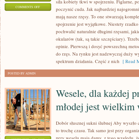
siła kobiety tkwi w spojrzeniu. Figlarne, p
ON
COMMENTS OFF
poczynić cuda. Jak najbardziej najogromn
UŻYWANIE
mają nasze rzęsy. To one stwarzają komple
WSZELKIEGO
spojrzenie jest wyjątkowe. Niestety rzadko
TYPU
pochwalić naturalnie długimi rzęsami, jaki
MAZIDEŁ
okularów (tak, są takie szczęściary). Trze
I
opinie. Pierwszą i dosyć powszechną metod
do rzęs. Na rynku jest nadzwyczaj duży wy
ŚRODKÓW
spektrum działania. Część z nich
[ Read M
DO
TWARZY,
POSTED BY ADMIN
WŁOSÓW
ORAZ
Wesele, dla każdej p
CAŁEGO
CIAŁA
młodej jest wielkim
Dobór słusznej sukni ślubnej Aby wyszło 
to trochę czasu. Tak samo jest przy organiz
przy weselu mają damy, z tego względu, że