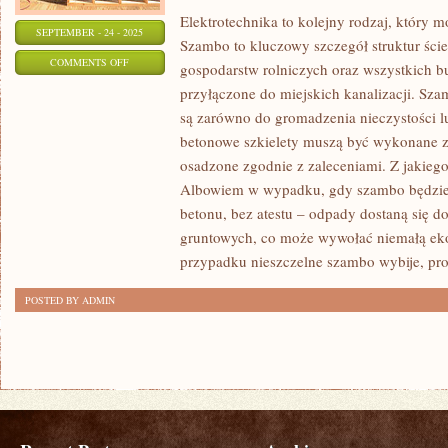
Elektrotechnika to kolejny rodzaj, który 
SEPTEMBER - 24 - 2025
Szambo to kluczowy szczegół struktur śc
ON
COMMENTS OFF
gospodarstw rolniczych oraz wszystkich b
NALEŻY
przyłączone do miejskich kanalizacji. S
ZAZNACZYĆ,
są zarówno do gromadzenia nieczystości l
ŻE
betonowe szkielety muszą być wykonane z 
KAŻDY
osadzone zgodnie z zaleceniami. Z jakiego
Z
Albowiem w wypadku, gdy szambo będzie 
betonu, bez atestu – odpady dostaną się d
NAS
gruntowych, co może wywołać niemałą eko
MUSI
przypadku nieszczelne szambo wybije, pr
WYKORZYSTYWAĆ
SIĘ
POSTED BY ADMIN
DO
ZASAD
OCHRONY
PRZECIWPOŻAROWEJ