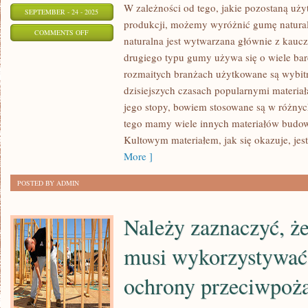
W zależności od tego, jakie pozostaną użyt
SEPTEMBER - 24 - 2025
produkcji, możemy wyróżnić gumę natura
ON
COMMENTS OFF
naturalna jest wytwarzana głównie z kaucz
GUMĘ
drugiego typu gumy używa się o wiele bar
AKTUALNIE
rozmaitych branżach użytkowane są wybitn
WYTWARZA
dzisiejszych czasach popularnymi materiał
SIĘ
jego stopy, bowiem stosowane są w różnyc
NA
tego mamy wiele innych materiałów budowl
DOSYĆ
Kultowym materiałem, jak się okazuje, jes
ROZLEGŁĄ
More ]
SKALĘ
POSTED BY ADMIN
Należy zaznaczyć, że
musi wykorzystywać 
ochrony przeciwpoż