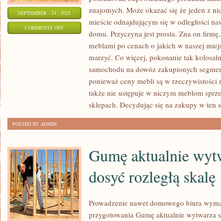
znajomych. Może okazać się że jeden z ni
SEPTEMBER - 24 - 2025
mieście odnajdującym się w odległości na
ON
COMMENTS OFF
domu. Przyczyna jest prosta. Zna on firmę
NAWET
meblami po cenach o jakich w naszej mie
W
marzyć. Co więcej, pokonanie tak kolosaln
ELEGANCKICH
samochodu na dowóz zakupionych segment
SKLEPACH
ponieważ ceny mebli są w rzeczywistości n
MOŻNA
także nie ustępuje w niczym meblom spr
SPOTKAĆ
sklepach. Decydując się na zakupy w ten 
PRZECENY
POSTED BY ADMIN
Gumę aktualnie wytw
dosyć rozległą skalę
Prowadzenie nawet domowego biura wym
przygotowania Gumę aktualnie wytwarza si