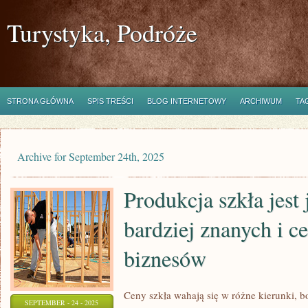
Turystyka, Podróże
STRONA GŁÓWNA
SPIS TREŚCI
BLOG INTERNETOWY
ARCHIWUM
TA
Archive for September 24th, 2025
Produkcja szkła jest
bardziej znanych i c
biznesów
Ceny szkła wahają się w różne kierunki, bo
SEPTEMBER - 24 - 2025