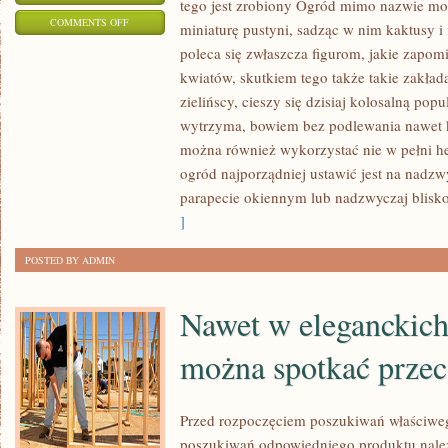
tego jest zrobiony Ogród mimo nazwie mo
ON
COMMENTS OFF
miniaturę pustyni, sadząc w nim kaktusy i
PRODUKCJA
poleca się zwłaszcza figurom, jakie zapo
SZKŁA
kwiatów, skutkiem tego także takie zakła
JEST
zielińscy, cieszy się dzisiaj kolosalną po
JEDNYM
wytrzyma, bowiem bez podlewania nawet k
Z
można również wykorzystać nie w pełni h
ogród najporządniej ustawić jest na nadz
BARDZIEJ
parapecie okiennym lub nadzwyczaj blisk
ZNANYCH
]
I
CENNYCH
POSTED BY ADMIN
BIZNESÓW
Nawet w eleganckich
można spotkać prze
Przed rozpoczęciem poszukiwań właściwe
poszukiwań odpowiedniego produktu należ